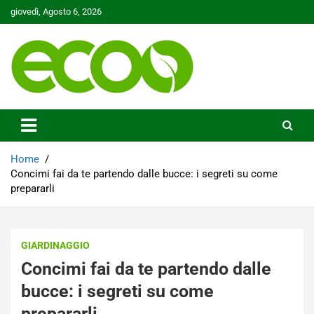
Skip
giovedì, Agosto 6, 2026
to
content
Tutelare il nostro Pianeta è la nostra priorità
Ecoo.it
Home
Concimi fai da te partendo dalle bucce: i segreti su come
prepararli
GIARDINAGGIO
Concimi fai da te partendo dalle
bucce: i segreti su come
prepararli