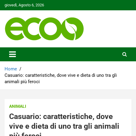
Skip
giovedì, Agosto 6, 2026
to
content
Tutelare il nostro Pianeta è la nostra priorità
Ecoo.it
Home
Casuario: caratteristiche, dove vive e dieta di uno tra gli
animali più feroci
ANIMALI
Casuario: caratteristiche, dove
vive e dieta di uno tra gli animali
più feroci