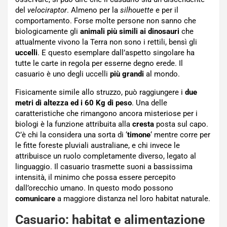
del
velociraptor
. Almeno per la
silhouette
e per il
comportamento. Forse molte persone non sanno che
biologicamente gli
animali più simili ai dinosauri
che
attualmente vivono la Terra non sono i rettili, bensì gli
uccelli
. E questo esemplare dall’aspetto singolare ha
tutte le carte in regola per esserne degno erede. Il
casuario è uno degli uccelli
più grandi
al mondo.
Fisicamente simile allo struzzo, può raggiungere i
due
metri di altezza ed i 60 Kg di peso
. Una delle
caratteristiche che rimangono ancora misteriose per i
biologi è la funzione attribuita alla
cresta
posta sul capo.
C’è chi la considera una sorta di ‘
timone
‘ mentre corre per
le fitte foreste pluviali australiane, e chi invece le
attribuisce un ruolo completamente diverso, legato al
linguaggio. Il casuario trasmette suoni a bassissima
intensità, il minimo che possa essere percepito
dall’orecchio umano. In questo modo possono
comunicare
a maggiore distanza nel loro habitat naturale.
Casuario: habitat e alimentazione