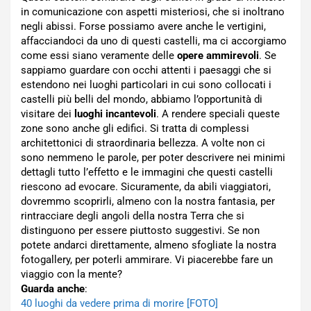
in comunicazione con aspetti misteriosi, che si inoltrano
negli abissi. Forse possiamo avere anche le vertigini,
affacciandoci da uno di questi castelli, ma ci accorgiamo
come essi siano veramente delle
opere ammirevoli
. Se
sappiamo guardare con occhi attenti i paesaggi che si
estendono nei luoghi particolari in cui sono collocati i
castelli più belli del mondo, abbiamo l’opportunità di
visitare dei
luoghi incantevoli
. A rendere speciali queste
zone sono anche gli edifici. Si tratta di complessi
architettonici di straordinaria bellezza. A volte non ci
sono nemmeno le parole, per poter descrivere nei minimi
dettagli tutto l’effetto e le immagini che questi castelli
riescono ad evocare. Sicuramente, da abili viaggiatori,
dovremmo scoprirli, almeno con la nostra fantasia, per
rintracciare degli angoli della nostra Terra che si
distinguono per essere piuttosto suggestivi. Se non
potete andarci direttamente, almeno sfogliate la nostra
fotogallery, per poterli ammirare. Vi piacerebbe fare un
viaggio con la mente?
Guarda anche
:
40 luoghi da vedere prima di morire [FOTO]