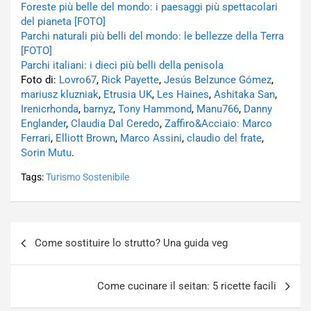
Foreste più belle del mondo: i paesaggi più spettacolari
del pianeta [FOTO]
Parchi naturali più belli del mondo: le bellezze della Terra
[FOTO]
Parchi italiani: i dieci più belli della penisola
Foto di:
Lovro67
,
Rick Payette
,
Jesús Belzunce Gómez
,
mariusz kluzniak
,
Etrusia UK
,
Les Haines
,
Ashitaka San
,
Irenicrhonda
,
barnyz
,
Tony Hammond
,
Manu766
,
Danny
Englander
,
Claudia Dal Ceredo
,
Zaffiro&Acciaio: Marco
Ferrari
,
Elliott Brown
,
Marco Assini
,
claudio del frate
,
Sorin Mutu
.
Tags:
Turismo Sostenibile
Navigazione
Come sostituire lo strutto? Una guida veg
articoli
Come cucinare il seitan: 5 ricette facili