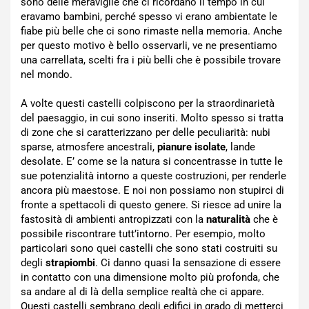
sono delle meraviglie che ci ricordano il tempo in cui
eravamo bambini, perché spesso vi erano ambientate le
fiabe più belle che ci sono rimaste nella memoria. Anche
per questo motivo è bello osservarli, ve ne presentiamo
una carrellata, scelti fra i più belli che è possibile trovare
nel mondo.
A volte questi castelli colpiscono per la straordinarietà
del paesaggio, in cui sono inseriti. Molto spesso si tratta
di zone che si caratterizzano per delle peculiarità: nubi
sparse, atmosfere ancestrali,
pianure isolate
, lande
desolate. E’ come se la natura si concentrasse in tutte le
sue potenzialità intorno a queste costruzioni, per renderle
ancora più maestose. E noi non possiamo non stupirci di
fronte a spettacoli di questo genere. Si riesce ad unire la
fastosità di ambienti antropizzati con la
naturalità
che è
possibile riscontrare tutt’intorno. Per esempio, molto
particolari sono quei castelli che sono stati costruiti su
degli
strapiombi
. Ci danno quasi la sensazione di essere
in contatto con una dimensione molto più profonda, che
sa andare al di là della semplice realtà che ci appare.
Questi castelli sembrano degli edifici in grado di metterci