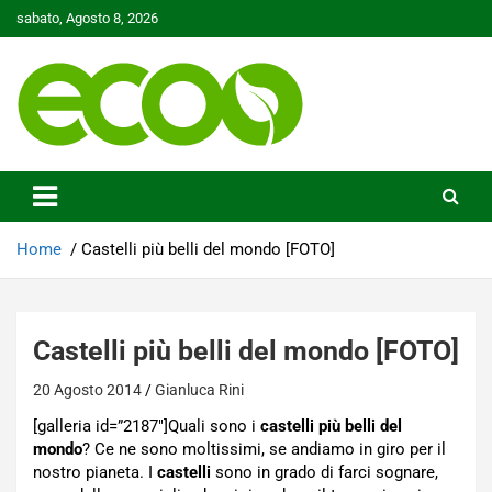
Skip
sabato, Agosto 8, 2026
to
content
Tutelare il nostro Pianeta è la nostra priorità
Ecoo.it
Home
Castelli più belli del mondo [FOTO]
Castelli più belli del mondo [FOTO]
20 Agosto 2014
Gianluca Rini
[galleria id=”2187″]Quali sono i
castelli più belli del
mondo
? Ce ne sono moltissimi, se andiamo in giro per il
nostro pianeta. I
castelli
sono in grado di farci sognare,