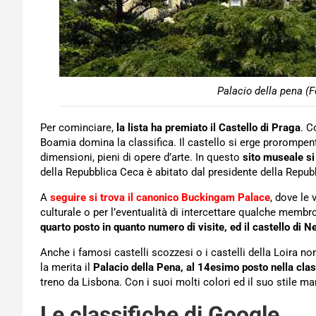
Palacio della pena (F
Per cominciare,
la lista ha premiato il Castello di Praga
. C
Boamia domina la classifica. Il castello si erge prorompente 
dimensioni, pieni di opere d’arte. In questo
sito museale si
della Repubblica Ceca è abitato dal presidente della Repub
A
seguire si trova il canonico Buckingam Palace
, dove le 
culturale o per l’eventualità di intercettare qualche membro
quarto posto in quanto numero di visite, ed il castello di
Anche i famosi castelli scozzesi o i castelli della Loira n
la merita il
Palacio della Pena, al 14esimo posto nella clas
treno da Lisbona. Con i suoi molti colori ed il suo stile manu
Le classifiche di Google