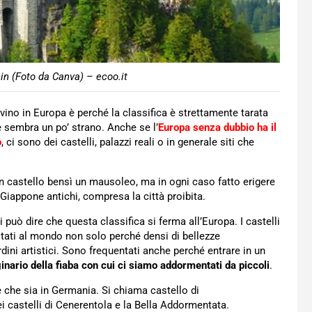
n (Foto da Canva) – ecoo.it
trovino in Europa è perché la classifica è strettamente tarata
e sembra un po’ strano. Anche se l’
Europa senza dubbio ha il
o
, ci sono dei castelli, palazzi reali o in generale siti che
n castello bensì un mausoleo, ma in ogni caso fatto erigere
l Giappone antichi, compresa la città proibita.
Si può dire che questa classifica si ferma all’Europa. I castelli
itati al mondo non solo perché densi di bellezze
rdini artistici. Sono frequentati anche perché entrare in un
nario della fiaba con cui ci siamo addormentati da piccoli
.
e che sia in Germania. Si chiama castello di
i castelli di Cenerentola e la Bella Addormentata.