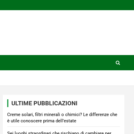
ULTIME PUBBLICAZIONI
Creme solari, filtri minerali o chimici? Le differenze che
è utile conoscere prima dell’estate
Sei luoghi straordinari che rischiano di cambiare per