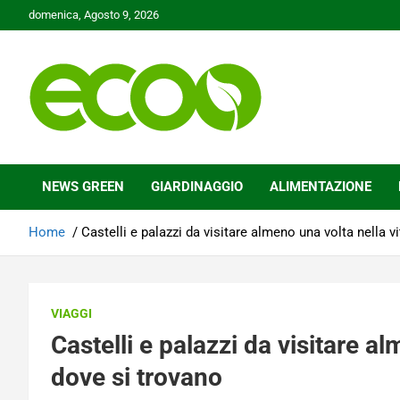
Skip
domenica, Agosto 9, 2026
to
content
Tutelare il nostro Pianeta è la nostra priorità
Ecoo.it
NEWS GREEN
GIARDINAGGIO
ALIMENTAZIONE
Home
Castelli e palazzi da visitare almeno una volta nella v
VIAGGI
Castelli e palazzi da visitare a
dove si trovano