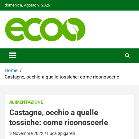
Skip
domenica, Agosto 9, 2026
to
content
Tutelare il nostro Pianeta è la nostra priorità
Ecoo.it
Home
Castagne, occhio a quelle tossiche: come riconoscerle
ALIMENTAZIONE
Castagne, occhio a quelle
tossiche: come riconoscerle
9 Novembre 2022
Luca Spigarelli