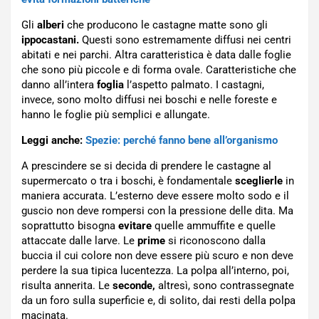
Gli
alberi
che producono le castagne matte sono gli
ippocastani.
Questi sono estremamente diffusi nei centri
abitati e nei parchi. Altra caratteristica è data dalle foglie
che sono più piccole e di forma ovale. Caratteristiche che
danno all’intera
foglia
l’aspetto palmato. I castagni,
invece, sono molto diffusi nei boschi e nelle foreste e
hanno le foglie più semplici e allungate.
Leggi anche:
Spezie: perché fanno bene all’organismo
A prescindere se si decida di prendere le castagne al
supermercato o tra i boschi, è fondamentale
sceglierle
in
maniera accurata. L’esterno deve essere molto sodo e il
guscio non deve rompersi con la pressione delle dita. Ma
soprattutto bisogna
evitare
quelle ammuffite e quelle
attaccate dalle larve. Le
prime
si riconoscono dalla
buccia il cui colore non deve essere più scuro e non deve
perdere la sua tipica lucentezza. La polpa all’interno, poi,
risulta annerita. Le
seconde,
altresì, sono contrassegnate
da un foro sulla superficie e, di solito, dai resti della polpa
macinata.