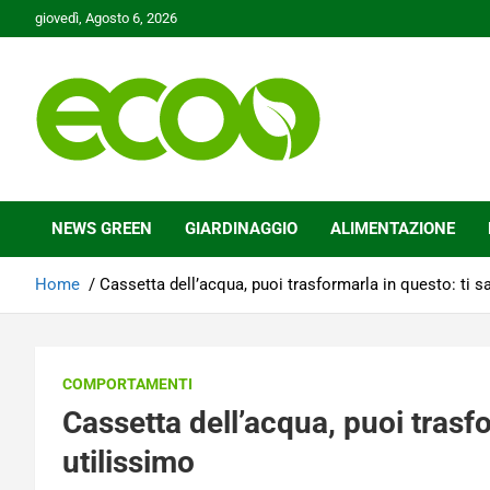
Skip
giovedì, Agosto 6, 2026
to
content
Tutelare il nostro Pianeta è la nostra priorità
Ecoo.it
NEWS GREEN
GIARDINAGGIO
ALIMENTAZIONE
Home
Cassetta dell’acqua, puoi trasformarla in questo: ti s
COMPORTAMENTI
Cassetta dell’acqua, puoi trasfo
utilissimo