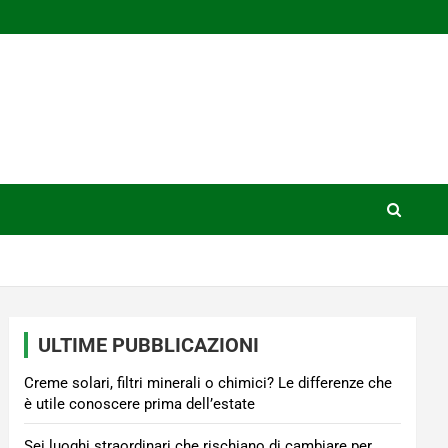
ULTIME PUBBLICAZIONI
Creme solari, filtri minerali o chimici? Le differenze che
è utile conoscere prima dell’estate
Sei luoghi straordinari che rischiano di cambiare per