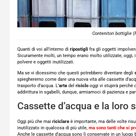
Contenitori bottiglie 
Quanti di voi all’interno di
ripostigli
fra gli oggetti impolver
Sicuramente molti, un tempo erano molto utilizzate, oggi, i
polvere e oggetti inutilizzati.
Ma se vi dicessimo che questi potrebbero diventare degli
spiegheremo come dare una nuova vita alle cassette d’acqua
trasporto d’acqua. L’
arte
del
riciclo
oggi vi stupirà perché 
addirittura in sgabelli, dunque, armiamoci di pazienza e pa
Cassette d’acqua e la loro 
Oggi più che mai
riciclare
è importante, ma delle volte risul
inutilizzato in qualcosa di più utile,
ma sono tanti che si pr
Anche le cassette d’acqua sono lì conservate in un luogo bu