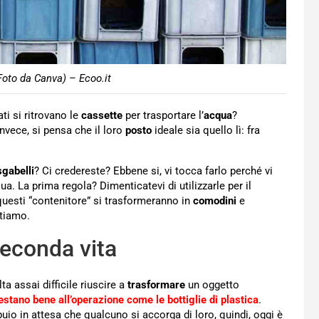
(Foto da Canva) – Ecoo.it
ati si ritrovano le
cassette
per trasportare l’
acqua
?
nvece, si pensa che il loro
posto
ideale sia quello lì: fra
sgabelli
? Ci credereste? Ebbene si, vi tocca farlo perché vi
. La prima regola? Dimenticatevi di utilizzarle per il
questi “contenitore” si trasformeranno in
comodini
e
rtiamo.
seconda vita
ta assai difficile riuscire a
trasformare
un oggetto
estano bene all’operazione come le bottiglie di plastica
.
io in attesa che qualcuno si accorga di loro, quindi, oggi è