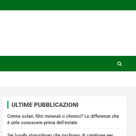
ULTIME PUBBLICAZIONI
Creme solari, filtri minerali o chimici? Le differenze che
è utile conoscere prima dell’estate
Sei luoghi straordinari che rischiano di cambiare per