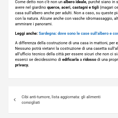
Come detto non c’è non un
albero ideale,
purché siano in s
avere nel giardino
querce, aceri, castagni e tigli
(magari cen
casa sull’albero anche per adulti. Non a caso, su queste p
con la natura. Alcune anche con vasche idromassaggio, altr
ammirare i panorami.
Leggi anche:
Sardegna: dove sono le case sull’albero e cos
A differenza della costruzione di una casa in mattoni, per
c
Nessuno potrà vietarvi la costruzione di una casetta sull’a
all’ufficio tecnico della città per essere sicuri che non ci s
esserci se decidessimo di
edificarla
a
ridosso
di una propr
privacy.
Navigazione
Cibi anti-tumore, lista aggiornata: gli alimenti
articoli
consigliati