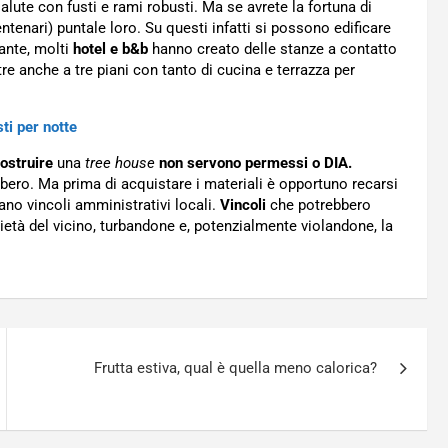
alute con fusti e rami robusti. Ma se avrete la fortuna di
tenari) puntale loro. Su questi infatti si possono edificare
iante, molti
hotel e b&b
hanno creato delle stanze a contatto
e anche a tre piani con tanto di cucina e terrazza per
ti per notte
ostruire
una
tree house
non servono permessi o DIA.
lbero. Ma prima di acquistare i materiali è opportuno recarsi
iano vincoli amministrativi locali.
Vincoli
che potrebbero
ietà del vicino, turbandone e, potenzialmente violandone, la
Frutta estiva, qual è quella meno calorica?