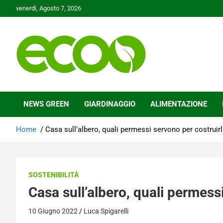
Skip
venerdì, Agosto 7, 2026
to
content
Tutelare il nostro Pianeta è la nostra priorità
Ecoo.it
NEWS GREEN
GIARDINAGGIO
ALIMENTAZIONE
Home
Casa sull’albero, quali permessi servono per costruir
SOSTENIBILITÀ
Casa sull’albero, quali permess
10 Giugno 2022
Luca Spigarelli