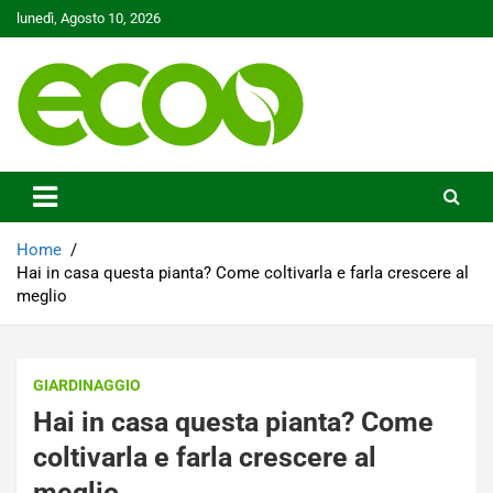
Skip
lunedì, Agosto 10, 2026
to
content
Tutelare il nostro Pianeta è la nostra priorità
Ecoo.it
Home
Hai in casa questa pianta? Come coltivarla e farla crescere al
meglio
GIARDINAGGIO
Hai in casa questa pianta? Come
coltivarla e farla crescere al
meglio