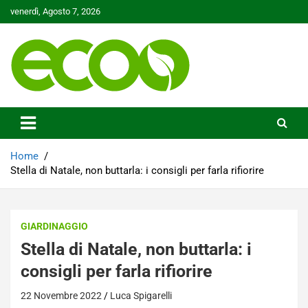
Skip
venerdì, Agosto 7, 2026
to
content
Tutelare il nostro Pianeta è la nostra priorità
Ecoo.it
Home
Stella di Natale, non buttarla: i consigli per farla rifiorire
GIARDINAGGIO
Stella di Natale, non buttarla: i
consigli per farla rifiorire
22 Novembre 2022
Luca Spigarelli