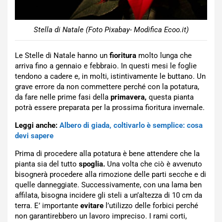
Stella di Natale (Foto Pixabay- Modifica Ecoo.it)
Le Stelle di Natale hanno un
fioritura
molto lunga che
arriva fino a gennaio e febbraio. In questi mesi le foglie
tendono a cadere e, in molti, istintivamente le buttano. Un
grave errore da non commettere perché con la potatura,
da fare nelle prime fasi della
primavera,
questa pianta
potrà essere preparata per la prossima fioritura invernale.
Leggi anche:
Albero di giada, coltivarlo è semplice: cosa
devi sapere
Prima di procedere alla potatura è bene attendere che la
pianta sia del tutto
spoglia.
Una volta che ciò è avvenuto
bisognerà procedere alla rimozione delle parti secche e di
quelle danneggiate. Successivamente, con una lama ben
affilata, bisogna incidere gli steli a un’altezza di 10 cm da
terra. E’ importante
evitare
l’utilizzo delle forbici perché
non garantirebbero un lavoro impreciso. I rami corti,