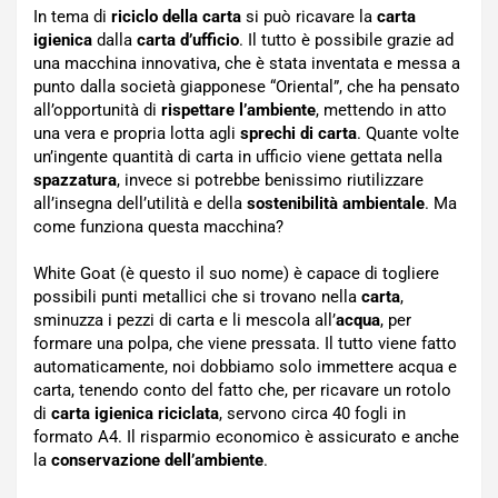
In tema di
riciclo della carta
si può ricavare la
carta
igienica
dalla
carta d’ufficio
. Il tutto è possibile grazie ad
una macchina innovativa, che è stata inventata e messa a
punto dalla società giapponese “Oriental”, che ha pensato
all’opportunità di
rispettare l’ambiente
, mettendo in atto
una vera e propria lotta agli
sprechi di carta
. Quante volte
un’ingente quantità di carta in ufficio viene gettata nella
spazzatura
, invece si potrebbe benissimo riutilizzare
all’insegna dell’utilità e della
sostenibilità ambientale
. Ma
come funziona questa macchina?
White Goat (è questo il suo nome) è capace di togliere
possibili punti metallici che si trovano nella
carta
,
sminuzza i pezzi di carta e li mescola all’
acqua
, per
formare una polpa, che viene pressata. Il tutto viene fatto
automaticamente, noi dobbiamo solo immettere acqua e
carta, tenendo conto del fatto che, per ricavare un rotolo
di
carta igienica riciclata
, servono circa 40 fogli in
formato A4. Il risparmio economico è assicurato e anche
la
conservazione dell’ambiente
.