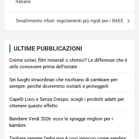
articoli
italiane
Smaltimento rifiuti: regolamenti più rigidi per i RAEE
ULTIME PUBBLICAZIONI
Creme solari, filtri minerali o chimici? Le differenze che è
utile conoscere prima dell’estate
Sei luoghi straordinari che rischiano di cambiare per
sempre: perché dovremmo visitarli e proteggerli
Capelli Lisci e Senza Crespo: scegli i prodotti adatti per
ottenere questo effetto
Bandiere Verdi 2026: ecco le spiagge migliori per i
bambini
Tagliare sempre l’erba non è così innocuo come sembra: