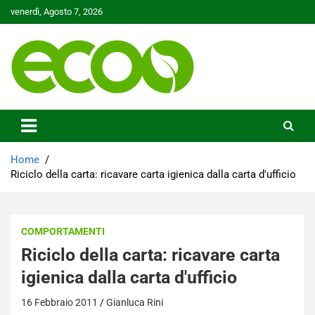
Skip
venerdì, Agosto 7, 2026
to
content
Tutelare il nostro Pianeta è la nostra priorità
Ecoo.it
Home
Riciclo della carta: ricavare carta igienica dalla carta d'ufficio
COMPORTAMENTI
Riciclo della carta: ricavare carta
igienica dalla carta d'ufficio
16 Febbraio 2011
Gianluca Rini