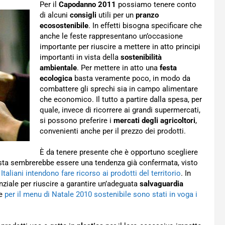
Per il
Capodanno 2011
possiamo tenere conto
di alcuni
consigli
utili per un
pranzo
ecosostenibile
. In effetti bisogna specificare che
anche le feste rappresentano un’occasione
importante per riuscire a mettere in atto principi
importanti in vista della
sostenibilità
ambientale
. Per mettere in atto una
festa
ecologica
basta veramente poco, in modo da
combattere gli sprechi sia in campo alimentare
che economico. Il tutto a partire dalla spesa, per
quale, invece di ricorrere ai grandi supermercati,
si possono preferire i
mercati degli agricoltori
,
convenienti anche per il prezzo dei prodotti.
È da tenere presente che è opportuno scegliere
uesta sembrerebbe essere una tendenza già confermata, visto
 Italiani intendono fare ricorso ai prodotti del territorio
. In
ziale per riuscire a garantire un’adeguata
salvaguardia
he
per il menu di Natale 2010 sostenibile sono stati in voga i