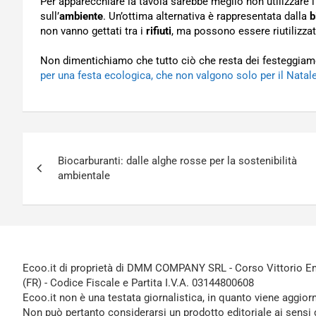
Per apparecchiare la tavola sarebbe meglio non utilizzare i
sull’
ambiente
. Un’ottima alternativa è rappresentata dalla
b
non vanno gettati tra i
rifiuti
, ma possono essere riutilizzat
Non dimentichiamo che tutto ciò che resta dei festeggiam
per una festa ecologica, che non valgono solo per il Natal
Navigazione
Biocarburanti: dalle alghe rosse per la sostenibilità
articoli
ambientale
Ecoo.it di proprietà di DMM COMPANY SRL - Corso Vittorio Ema
(FR) - Codice Fiscale e Partita I.V.A. 03144800608
Ecoo.it non è una testata giornalistica, in quanto viene aggior
Non può pertanto considerarsi un prodotto editoriale ai sensi 