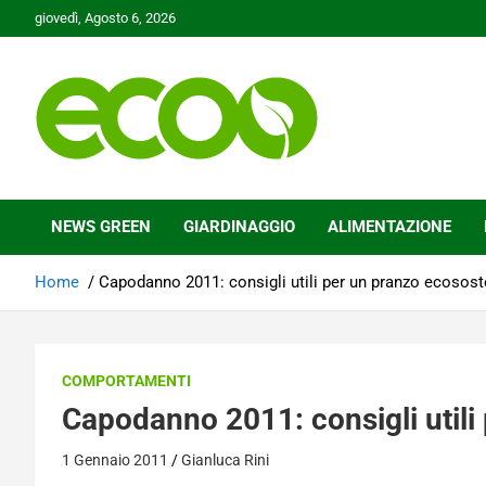
Skip
giovedì, Agosto 6, 2026
to
content
Tutelare il nostro Pianeta è la nostra priorità
Ecoo.it
NEWS GREEN
GIARDINAGGIO
ALIMENTAZIONE
Home
Capodanno 2011: consigli utili per un pranzo ecosost
COMPORTAMENTI
Capodanno 2011: consigli utili
1 Gennaio 2011
Gianluca Rini