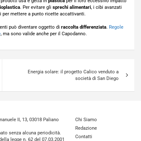
 prodotti usa e getta in
plastica
per il loro eccessivo impatto
ioplastica
. Per evitare gli
sprechi alimentari
, i cibi avanzati
i per mettere a punto ricette accattivanti.
enti può diventare oggetto di
raccolta differenziata
.
Regole
e
, ma sono valide anche per il Capodanno.
Energia solare: il progetto Calico venduto a
società di San Diego
nuele II, 13, 03018 Paliano
Chi Siamo
Redazione
nato senza alcuna periodicità.
Contatti
della legge n. 62 del 07.03.2001