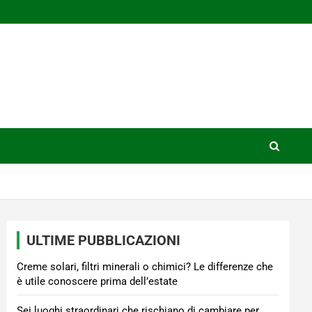
ULTIME PUBBLICAZIONI
Creme solari, filtri minerali o chimici? Le differenze che
è utile conoscere prima dell’estate
Sei luoghi straordinari che rischiano di cambiare per