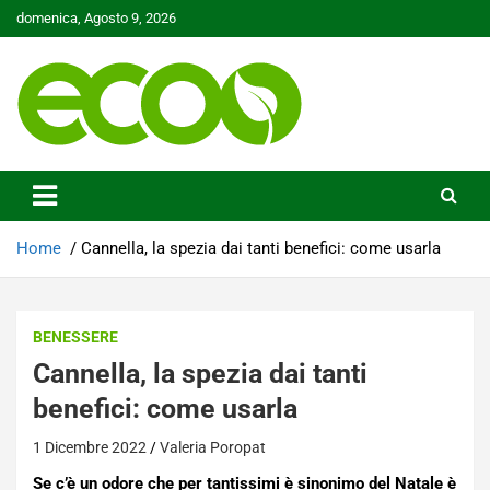
Skip
domenica, Agosto 9, 2026
to
content
Tutelare il nostro Pianeta è la nostra priorità
Ecoo.it
Home
Cannella, la spezia dai tanti benefici: come usarla
BENESSERE
Cannella, la spezia dai tanti
benefici: come usarla
1 Dicembre 2022
Valeria Poropat
Se c’è un odore che per tantissimi è sinonimo del Natale è