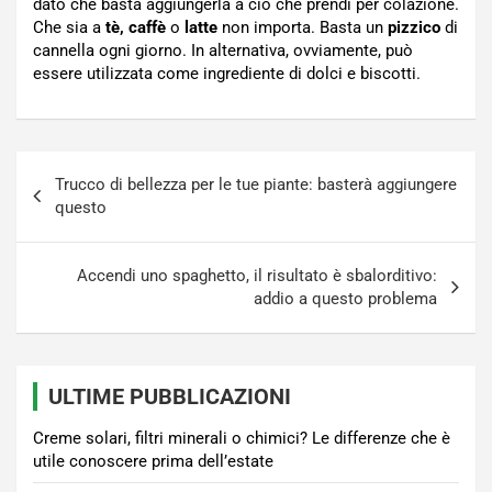
dato che basta aggiungerla a ciò che prendi per colazione.
Che sia a
tè, caffè
o
latte
non importa. Basta un
pizzico
di
cannella ogni giorno. In alternativa, ovviamente, può
essere utilizzata come ingrediente di dolci e biscotti.
Navigazione
Trucco di bellezza per le tue piante: basterà aggiungere
articoli
questo
Accendi uno spaghetto, il risultato è sbalorditivo:
addio a questo problema
ULTIME PUBBLICAZIONI
Creme solari, filtri minerali o chimici? Le differenze che è
utile conoscere prima dell’estate