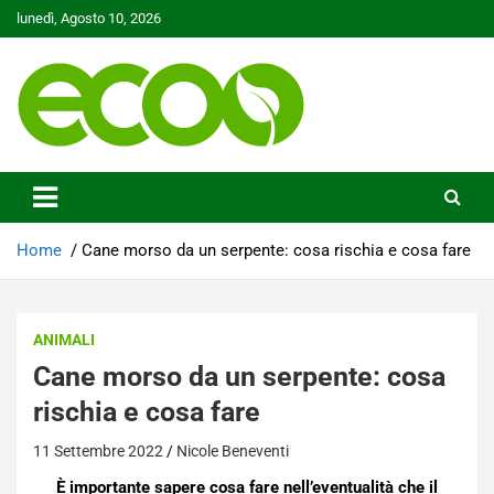
Skip
lunedì, Agosto 10, 2026
to
content
Tutelare il nostro Pianeta è la nostra priorità
Ecoo.it
Home
Cane morso da un serpente: cosa rischia e cosa fare
ANIMALI
Cane morso da un serpente: cosa
rischia e cosa fare
11 Settembre 2022
Nicole Beneventi
È importante sapere cosa fare nell’eventualità che il