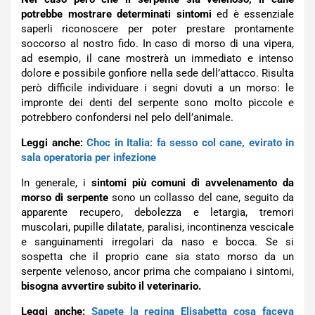
potrebbe mostrare determinati sintomi
ed è essenziale
saperli riconoscere per poter prestare prontamente
soccorso al nostro fido. In caso di morso di una vipera,
ad esempio, il cane mostrerà un immediato e intenso
dolore e possibile gonfiore nella sede dell’attacco. Risulta
però difficile individuare i segni dovuti a un morso: le
impronte dei denti del serpente sono molto piccole e
potrebbero confondersi nel pelo dell’animale.
Leggi anche:
Choc in Italia: fa sesso col cane, evirato in
sala operatoria per infezione
In generale, i
sintomi più comuni di avvelenamento da
morso di serpente
sono un collasso del cane, seguito da
apparente recupero, debolezza e letargia, tremori
muscolari, pupille dilatate, paralisi, incontinenza vescicale
e sanguinamenti irregolari da naso e bocca. Se si
sospetta che il proprio cane sia stato morso da un
serpente velenoso, ancor prima che compaiano i sintomi,
bisogna avvertire subito il veterinario.
Leggi anche:
Sapete la regina Elisabetta cosa faceva