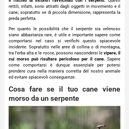
il rischio di incontri ravvicinati con i serpenti.
Questi
rettili, infatti, sono attratti dagli oggetti in movimento e il
cane, sopratutto se di piccola dimensione, rappresenta la
preda perfetta.
Per quanto le possibilità che il serpente sia velenoso
siano abbastanza rare, è utile e importante sapere come
comportarsi nel caso si verifichi questo spiacevole
incidente. Sopratutto nelle aree di collina o di montagna,
tra l’erba alta e le rocce, possono nascondersi le
vipere, il
cui morso può risultare pericoloso per il cane.
Sapere
come comportarsi è dunque essenziale per potersi
prendere cura nella maniera corretta del nostro animale
ed evitare spiacevoli conseguenze.
Cosa fare se il tuo cane viene
morso da un serpente