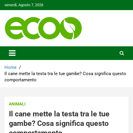
Skip
venerdì, Agosto 7, 2026
to
content
Tutelare il nostro Pianeta è la nostra priorità
Ecoo.it
Home
Il cane mette la testa tra le tue gambe? Cosa significa questo
comportamento
ANIMALI
Il cane mette la testa tra le tue
gambe? Cosa significa questo
comportamento