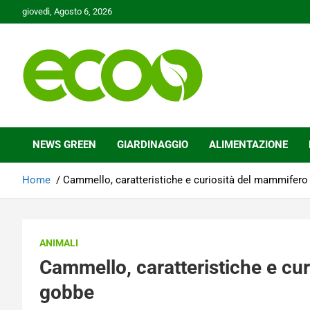
Skip
giovedì, Agosto 6, 2026
to
content
Tutelare il nostro Pianeta è la nostra priorità
Ecoo.it
NEWS GREEN
GIARDINAGGIO
ALIMENTAZIONE
Home
Cammello, caratteristiche e curiosità del mammifer
ANIMALI
Cammello, caratteristiche e cu
gobbe