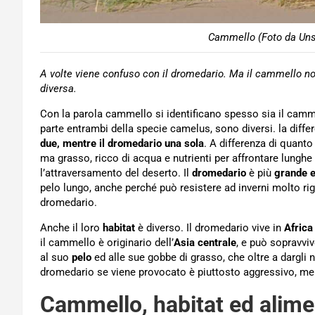
Cammello (Foto da Uns
A volte viene confuso con il dromedario. Ma il cammello non 
diversa.
Con la parola cammello si identificano spesso sia il camm
parte entrambi della specie camelus, sono diversi. la diffe
due, mentre il dromedario una sola
. A differenza di quan
ma grasso, ricco di acqua e nutrienti per affrontare lunghe
l’attraversamento del deserto. Il
dromedario
è più
grande e
pelo lungo, anche perché può resistere ad inverni molto ri
dromedario.
Anche il loro
habitat
è diverso. Il dromedario vive in
Africa
il cammello è originario dell’
Asia centrale
, e può sopravvi
al suo
pelo
ed alle sue gobbe di grasso, che oltre a dargli 
dromedario se viene provocato è piuttosto aggressivo, men
Cammello, habitat ed alim