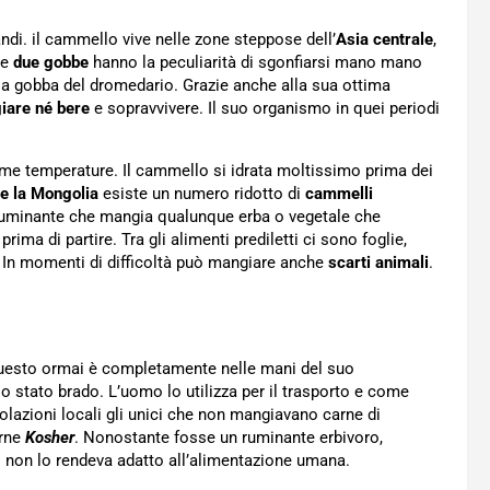
randi. il cammello vive nelle zone steppose dell’
Asia centrale
,
ue
due gobbe
hanno la peculiarità di sgonfiarsi mano mano
la gobba del dromedario. Grazie anche alla sua ottima
iare né bere
e sopravvivere. Il suo organismo in quei periodi
ime temperature. Il cammello si idrata moltissimo prima dei
 e la Mongolia
esiste un numero ridotto di
cammelli
n ruminante che mangia qualunque erba o vegetale che
prima di partire. Tra gli alimenti prediletti ci sono
foglie,
ta. In momenti di difficoltà può mangiare anche
scarti animali
.
questo ormai è completamente nelle mani del suo
 stato brado. L’uomo lo utilizza per il trasporto e come
polazioni locali gli unici che non mangiavano carne di
arne
Kosher
. Nonostante fosse un ruminante erbivoro,
o non lo rendeva adatto all’alimentazione umana.