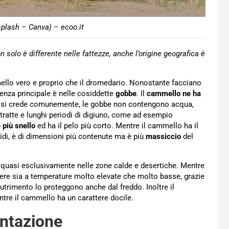
plash – Canva) – ecoo.it
solo è differente nelle fattezze, anche l’origine geografica è
ello vero e proprio che il dromedario. Nonostante facciano
renza principale è nelle cosiddette
gobbe
. Il
cammello ne ha
to si crede comunemente, le gobbe non contengono acqua,
 tratte e lunghi periodi di digiuno, come ad esempio
 più snello
ed ha il pelo più corto. Mentre il cammello ha il
gidi, è di dimensioni più contenute ma è più
massiccio
del
quasi esclusivamente nelle zone calde e desertiche. Mentre
vere sia a temperature molto elevate che molto basse, grazie
nutrimento lo proteggono anche dal freddo. Inoltre il
tre il cammello ha un carattere docile.
entazione