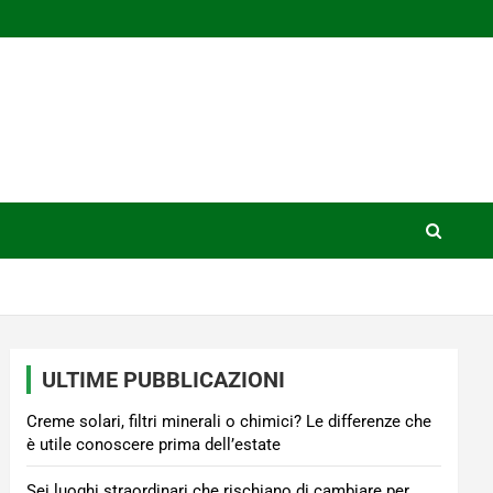
ULTIME PUBBLICAZIONI
Creme solari, filtri minerali o chimici? Le differenze che
è utile conoscere prima dell’estate
Sei luoghi straordinari che rischiano di cambiare per