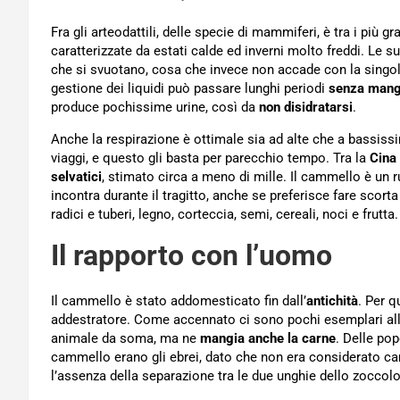
Fra gli arteodattili, delle specie di mammiferi, è tra i più g
caratterizzate da estati calde ed inverni molto freddi. Le s
che si svuotano, cosa che invece non accade con la singo
gestione dei liquidi può passare lunghi periodi
senza mang
produce pochissime urine, così da
non disidratarsi
.
Anche la respirazione è ottimale sia ad alte che a bassiss
viaggi, e questo gli basta per parecchio tempo. Tra la
Cina
selvatici
, stimato circa a meno di mille. Il cammello è u
incontra durante il tragitto, anche se preferisce fare scorta 
radici e tuberi, legno, corteccia, semi, cereali, noci e frut
Il rapporto con l’uomo
Il cammello è stato addomesticato fin dall’
antichità
. Per 
addestratore. Come accennato ci sono pochi esemplari allo
animale da soma, ma ne
mangia anche la carne
. Delle po
cammello erano gli ebrei, dato che non era considerato c
l’assenza della separazione tra le due unghie dello zoccol