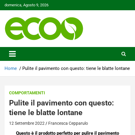
Skip
domenica, Agosto 9, 2026
to
content
Tutelare il nostro Pianeta è la nostra priorità
Ecoo.it
Home
Pulite il pavimento con questo: tiene le blatte lontane
COMPORTAMENTI
Pulite il pavimento con questo:
tiene le blatte lontane
12 Settembre 2022
Francesca Cepparulo
Questo è il prodotto perfetto per pulire il pavimento