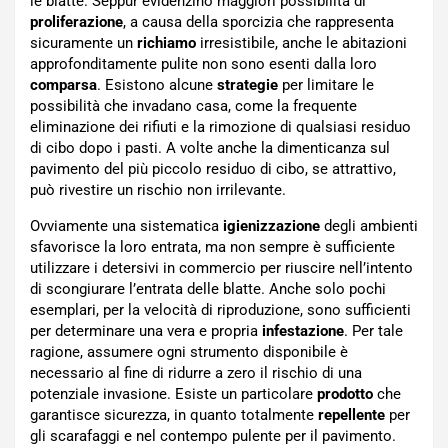
le blatte. Seppur evidenzino maggiori possibilità di
proliferazione
, a causa della sporcizia che rappresenta
sicuramente un
richiamo
irresistibile, anche le abitazioni
approfonditamente pulite non sono esenti dalla loro
comparsa
. Esistono alcune
strategie
per limitare le
possibilità che invadano casa, come la frequente
eliminazione dei rifiuti e la rimozione di qualsiasi residuo
di cibo dopo i pasti. A volte anche la dimenticanza sul
pavimento del più piccolo residuo di cibo, se attrattivo,
può rivestire un rischio non irrilevante.
Ovviamente una sistematica
igienizzazione
degli ambienti
sfavorisce la loro entrata, ma non sempre è sufficiente
utilizzare i detersivi in commercio per riuscire nell’intento
di scongiurare l’entrata delle blatte. Anche solo pochi
esemplari, per la velocità di riproduzione, sono sufficienti
per determinare una vera e propria
infestazione
. Per tale
ragione, assumere ogni strumento disponibile è
necessario al fine di ridurre a zero il rischio di una
potenziale invasione. Esiste un particolare
prodotto
che
garantisce sicurezza, in quanto totalmente
repellente
per
gli scarafaggi e nel contempo pulente per il pavimento.