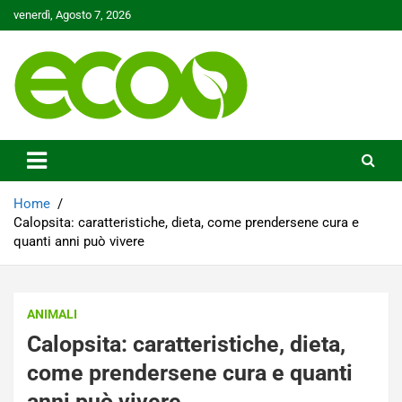
Skip
venerdì, Agosto 7, 2026
to
content
Tutelare il nostro Pianeta è la nostra priorità
Ecoo.it
Home
Calopsita: caratteristiche, dieta, come prendersene cura e
quanti anni può vivere
ANIMALI
Calopsita: caratteristiche, dieta,
come prendersene cura e quanti
anni può vivere