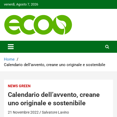
Skip
venerdì, Agosto 7, 2026
to
content
Tutelare il nostro Pianeta è la nostra priorità
Ecoo.it
Home
Calendario dell’avvento, creane uno originale e sostenibile
NEWS GREEN
Calendario dell’avvento, creane
uno originale e sostenibile
21 Novembre 2022
Salvatore Lavino