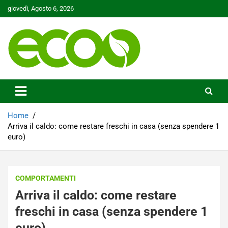
Skip
giovedì, Agosto 6, 2026
to
content
Tutelare il nostro Pianeta è la nostra priorità
Ecoo.it
Home
Arriva il caldo: come restare freschi in casa (senza spendere 1
euro)
COMPORTAMENTI
Arriva il caldo: come restare
freschi in casa (senza spendere 1
euro)