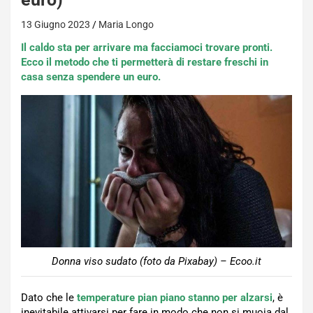
13 Giugno 2023
Maria Longo
Il caldo sta per arrivare ma facciamoci trovare pronti.
Ecco il metodo che ti permetterà di restare freschi in
casa senza spendere un euro.
Donna viso sudato (foto da Pixabay) – Ecoo.it
Dato che le
temperature pian piano stanno per alzarsi
, è
inevitabile attivarsi per fare in modo che non si muoia dal