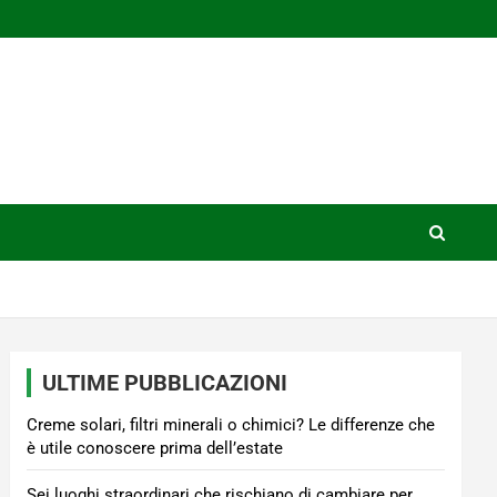
ULTIME PUBBLICAZIONI
Creme solari, filtri minerali o chimici? Le differenze che
è utile conoscere prima dell’estate
Sei luoghi straordinari che rischiano di cambiare per