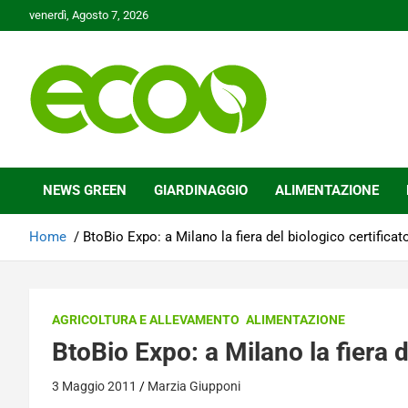
Skip
venerdì, Agosto 7, 2026
to
content
Tutelare il nostro Pianeta è la nostra priorità
Ecoo.it
NEWS GREEN
GIARDINAGGIO
ALIMENTAZIONE
Home
BtoBio Expo: a Milano la fiera del biologico certificat
AGRICOLTURA E ALLEVAMENTO
ALIMENTAZIONE
BtoBio Expo: a Milano la fiera d
3 Maggio 2011
Marzia Giupponi