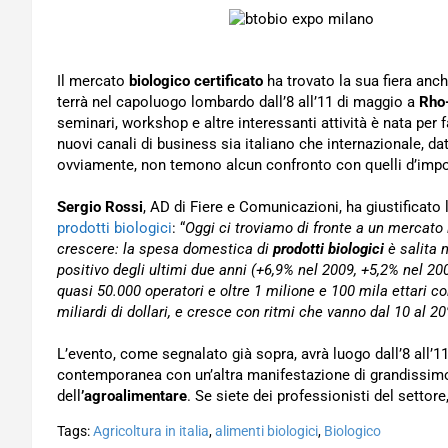
Il mercato
biologico certificato
ha trovato la sua fiera anc
terrà nel capoluogo lombardo dall’8 all’11 di maggio a
Rho
seminari, workshop e altre interessanti attività è nata per fa
nuovi canali di business sia italiano che internazionale, da
ovviamente, non temono alcun confronto con quelli d’impo
Sergio Rossi
, AD di Fiere e Comunicazioni, ha giustificato
prodotti biologici
: “
Oggi ci troviamo di fronte a un mercato i
crescere: la spesa domestica di
prodotti biologici
è salita n
positivo degli ultimi due anni (+6,9% nel 2009, +5,2% nel 200
quasi 50.000 operatori e oltre 1 milione e 100 mila ettari co
miliardi di dollari, e cresce con ritmi che vanno dal 10 al 2
L’evento, come segnalato già sopra, avrà luogo dall’8 all’1
contemporanea con un’altra manifestazione di grandissimo
dell
’agroalimentare
. Se siete dei professionisti del sett
Tags:
Agricoltura in italia
,
alimenti biologici
,
Biologico