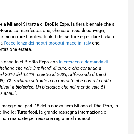
he a
Milano
! Si tratta di
BtoBio Expo
, la fiera biennale che si
-Fiera
. La manifestazione, che sarà ricca di convegni,
r incontrare i professionisti del settore e per dare il via a
ta
l’eccellenza dei nostri prodotti made in Italy
che,
rtazione estera.
 la nascita di BtoBio Expo con
la crescente domanda di
taliano che vale 3 miliardi di euro, e che continua a
el 2010 del 12,1% rispetto al 2009, rafforzando il trend
8). Ci troviamo di fronte a un mercato che conta in Italia
ltivati a
biologico
. Un biologico che nel mondo vale 51
0% annui
“.
1 maggio nel pad. 18 della nuova fiera Milano di Rho-Pero, in
 livello:
Tutto food
, la grande rassegna internazionale
ore, non mancate per nessuna ragione al mondo!