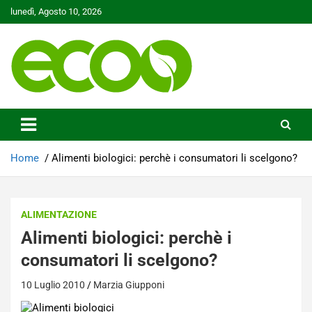
Skip
lunedì, Agosto 10, 2026
to
content
Tutelare il nostro Pianeta è la nostra priorità
Ecoo.it
Home
Alimenti biologici: perchè i consumatori li scelgono?
ALIMENTAZIONE
Alimenti biologici: perchè i
consumatori li scelgono?
10 Luglio 2010
Marzia Giupponi