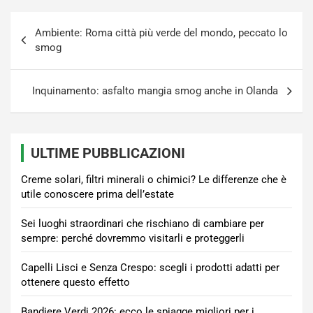
Navigazione
Ambiente: Roma città più verde del mondo, peccato lo
articoli
smog
Inquinamento: asfalto mangia smog anche in Olanda
ULTIME PUBBLICAZIONI
Creme solari, filtri minerali o chimici? Le differenze che è
utile conoscere prima dell’estate
Sei luoghi straordinari che rischiano di cambiare per
sempre: perché dovremmo visitarli e proteggerli
Capelli Lisci e Senza Crespo: scegli i prodotti adatti per
ottenere questo effetto
Bandiere Verdi 2026: ecco le spiagge migliori per i