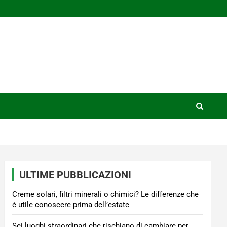
ULTIME PUBBLICAZIONI
Creme solari, filtri minerali o chimici? Le differenze che
è utile conoscere prima dell’estate
Sei luoghi straordinari che rischiano di cambiare per