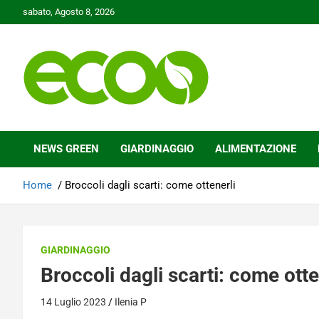
Skip
sabato, Agosto 8, 2026
to
content
Tutelare il nostro Pianeta è la nostra priorità
Ecoo.it
NEWS GREEN
GIARDINAGGIO
ALIMENTAZIONE
Home
Broccoli dagli scarti: come ottenerli
GIARDINAGGIO
Broccoli dagli scarti: come otte
14 Luglio 2023
Ilenia P