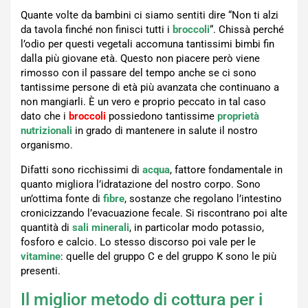
Quante volte da bambini ci siamo sentiti dire “Non ti alzi
da tavola finché non finisci tutti i
broccoli
“. Chissà perché
l’odio per questi vegetali accomuna tantissimi bimbi fin
dalla più giovane età. Questo non piacere però viene
rimosso con il passare del tempo anche se ci sono
tantissime persone di età più avanzata che continuano a
non mangiarli. È un vero e proprio peccato in tal caso
dato che i
broccoli
possiedono tantissime
proprietà
nutrizionali
in grado di mantenere in salute il nostro
organismo.
Difatti sono ricchissimi di
acqua
, fattore fondamentale in
quanto migliora l’idratazione del nostro corpo. Sono
un’ottima fonte di
fibre
, sostanze che regolano l’intestino
cronicizzando l’evacuazione fecale. Si riscontrano poi alte
quantità di
sali minerali
, in particolar modo potassio,
fosforo e calcio. Lo stesso discorso poi vale per le
vitamine
: quelle del gruppo C e del gruppo K sono le più
presenti.
Il miglior metodo di cottura per i