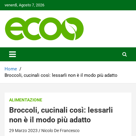
Skip
venerdì, Agosto 7, 2026
to
content
Tutelare il nostro Pianeta è la nostra priorità
Ecoo.it
Home
Broccoli, cucinali così: lessarli non è il modo più adatto
ALIMENTAZIONE
Broccoli, cucinali così: lessarli
non è il modo più adatto
29 Marzo 2023
Nicolo De Francesco