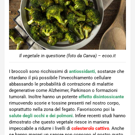
Il vegetale in questione (foto da Canva) – ecoo.it
I broccoli sono ricchissimi di
antiossidanti,
sostanze che
ritardano il più possibile l’invecchiamento cellulare
abbassando le probabilità di contrazione di malattie
degenerative come Alzheimer, Parkinson o formazioni
tumorali. Inoltre hanno un potente
effetto disintossicante
rimuovendo scorie e tossine presenti nel nostro corpo,
soprattutto nella zona del fegato. Favoriscono poi la
salute degli occhi e dei polmoni.
Infine recenti studi hanno
dimostrato che questo vegetale riesce in maniera
impeccabile a ridurre i livelli di
colesterolo cattivo
. Anche
se hanno magari un sapore non consono al nostro gusto,