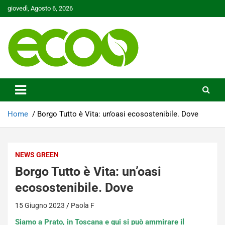
Skip
giovedì, Agosto 6, 2026
to
content
Tutelare il nostro Pianeta è la nostra priorità
Ecoo.it
Home
Borgo Tutto è Vita: un’oasi ecosostenibile. Dove
NEWS GREEN
Borgo Tutto è Vita: un’oasi
ecosostenibile. Dove
15 Giugno 2023
Paola F
Siamo a Prato, in Toscana e qui si può ammirare il