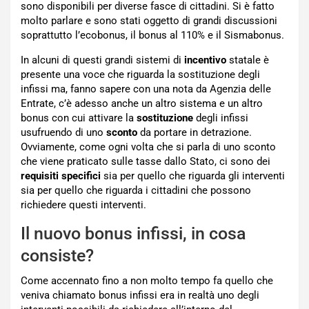
sono disponibili per diverse fasce di cittadini. Si è fatto
molto parlare e sono stati oggetto di grandi discussioni
soprattutto l’ecobonus, il bonus al 110% e il Sismabonus.
In alcuni di questi grandi sistemi di
incentivo
statale è
presente una voce che riguarda la sostituzione degli
infissi ma, fanno sapere con una nota da Agenzia delle
Entrate, c’è adesso anche un altro sistema e un altro
bonus con cui attivare la
sostituzione
degli infissi
usufruendo di uno
sconto
da portare in detrazione.
Ovviamente, come ogni volta che si parla di uno sconto
che viene praticato sulle tasse dallo Stato, ci sono dei
requisiti specifici
sia per quello che riguarda gli interventi
sia per quello che riguarda i cittadini che possono
richiedere questi interventi.
Il nuovo bonus infissi, in cosa
consiste?
Come accennato fino a non molto tempo fa quello che
veniva chiamato bonus infissi era in realtà uno degli