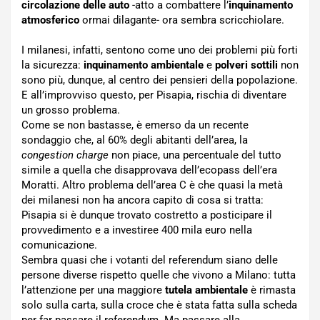
circolazione delle auto
-atto a combattere l’
inquinamento
atmosferico
ormai dilagante- ora sembra scricchiolare.
I milanesi, infatti, sentono come uno dei problemi più forti
la sicurezza:
inquinamento ambientale
e
polveri sottili
non
sono più, dunque, al centro dei pensieri della popolazione.
E all’improvviso questo, per Pisapia, rischia di diventare
un grosso problema.
Come se non bastasse, è emerso da un recente
sondaggio che, al 60% degli abitanti dell’area, la
congestion charge
non piace, una percentuale del tutto
simile a quella che disapprovava dell’ecopass dell’era
Moratti. Altro problema dell’area C è che quasi la metà
dei milanesi non ha ancora capito di cosa si tratta:
Pisapia si è dunque trovato costretto a posticipare il
provvedimento e a investiree 400 mila euro nella
comunicazione.
Sembra quasi che i votanti del referendum siano delle
persone diverse rispetto quelle che vivono a Milano: tutta
l’attenzione per una maggiore
tutela ambientale
è rimasta
solo sulla carta, sulla croce che è stata fatta sulla scheda
per far passare il referendum. Ma passare alla