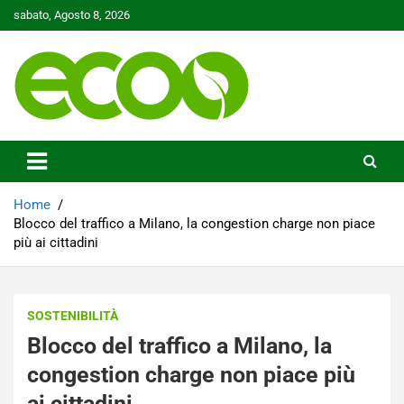
Skip
sabato, Agosto 8, 2026
to
content
Tutelare il nostro Pianeta è la nostra priorità
Ecoo.it
Home
Blocco del traffico a Milano, la congestion charge non piace
più ai cittadini
SOSTENIBILITÀ
Blocco del traffico a Milano, la
congestion charge non piace più
ai cittadini