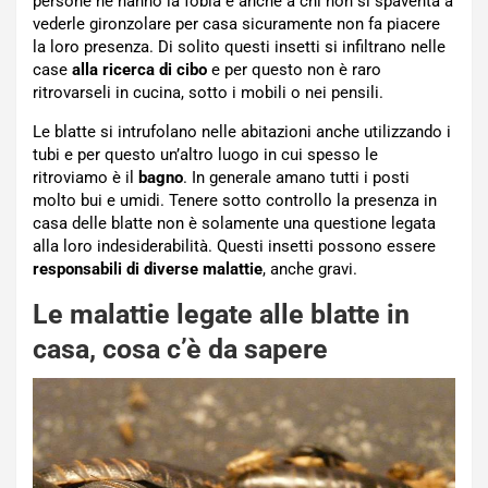
persone ne hanno la fobia e anche a chi non si spaventa a
vederle gironzolare per casa sicuramente non fa piacere
la loro presenza. Di solito questi insetti si infiltrano nelle
case
alla ricerca di cibo
e per questo non è raro
ritrovarseli in cucina, sotto i mobili o nei pensili.
Le blatte si intrufolano nelle abitazioni anche utilizzando i
tubi e per questo un’altro luogo in cui spesso le
ritroviamo è il
bagno
. In generale amano tutti i posti
molto bui e umidi. Tenere sotto controllo la presenza in
casa delle blatte non è solamente una questione legata
alla loro indesiderabilità. Questi insetti possono essere
responsabili di diverse malattie
, anche gravi.
Le malattie legate alle blatte in
casa, cosa c’è da sapere