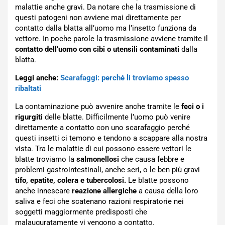
malattie anche gravi. Da notare che la trasmissione di
questi patogeni non avviene mai direttamente per
contatto dalla blatta all’uomo ma l’insetto funziona da
vettore. In poche parole la trasmissione avviene tramite il
contatto dell’uomo con cibi o utensili contaminati
dalla
blatta.
Leggi anche:
Scarafaggi: perché li troviamo spesso
ribaltati
La contaminazione può avvenire anche tramite le
feci o i
rigurgiti
delle blatte. Difficilmente l’uomo può venire
direttamente a contatto con uno scarafaggio perché
questi insetti ci temono e tendono a scappare alla nostra
vista. Tra le malattie di cui possono essere vettori le
blatte troviamo la
salmonellosi
che causa febbre e
problemi gastrointestinali, anche seri, o le ben più gravi
tifo, epatite, colera e tubercolosi.
Le blatte possono
anche innescare
reazione allergiche
a causa della loro
saliva e feci che scatenano razioni respiratorie nei
soggetti maggiormente predisposti che
malauguratamente vi vengono a contatto.