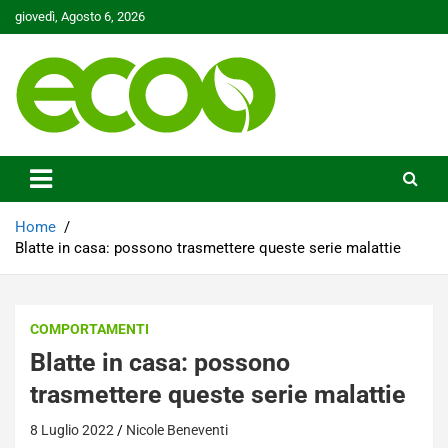
Skip
giovedì, Agosto 6, 2026
to
content
Tutelare il nostro Pianeta è la nostra priorità
Ecoo.it
Home
Blatte in casa: possono trasmettere queste serie malattie
COMPORTAMENTI
Blatte in casa: possono
trasmettere queste serie malattie
8 Luglio 2022
Nicole Beneventi