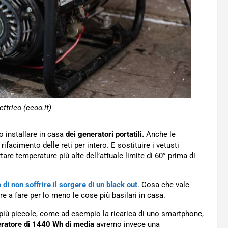
ttrico (ecoo.it)
 installare in casa
dei generatori portatili.
Anche le
acimento delle reti per intero. E sostituire i vetusti
tare temperature più alte dell’attuale limite di 60° prima di
 di non soffrire il sorgere di un black out
. Cosa che vale
re a fare per lo meno le cose più basilari in casa.
 più piccole, come ad esempio la ricarica di uno smartphone,
ratore di 1440 Wh di media
avremo invece una