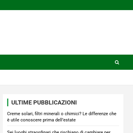
ULTIME PUBBLICAZIONI
Creme solari, filtri minerali o chimici? Le differenze che
è utile conoscere prima dell’estate
Sei luoghi straordinari che rischiano di cambiare per