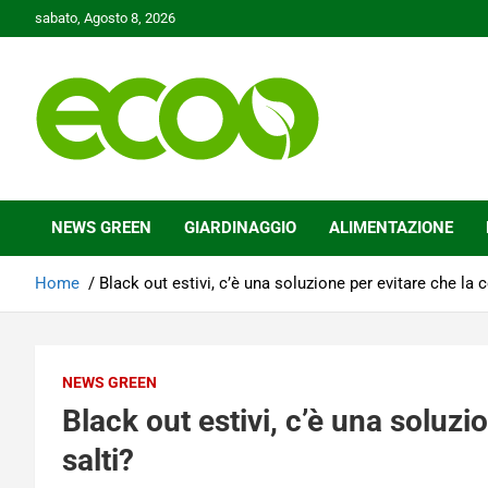
Skip
sabato, Agosto 8, 2026
to
content
Tutelare il nostro Pianeta è la nostra priorità
Ecoo.it
NEWS GREEN
GIARDINAGGIO
ALIMENTAZIONE
Home
Black out estivi, c’è una soluzione per evitare che la c
NEWS GREEN
Black out estivi, c’è una soluzi
salti?