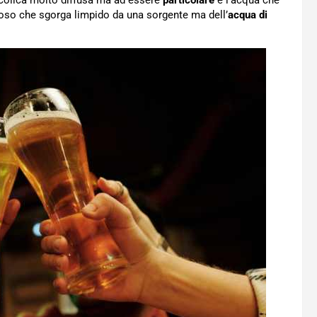
 alcolica molto diffusa ma ad essere
particolare
è l’acqua che
ezioso che sgorga limpido da una sorgente ma dell’
acqua di