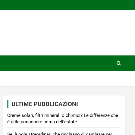
ULTIME PUBBLICAZIONI
Creme solari, filtri minerali o chimici? Le differenze che
è utile conoscere prima dell’estate
Sei luoghi straordinari che rischiano di cambiare per