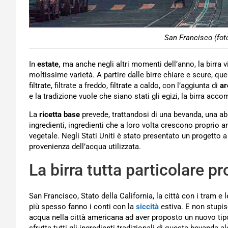
San Francisco (fot
In
estate,
ma anche negli altri momenti dell’anno, la birr
moltissime varietà. A partire dalle birre chiare e scure, qu
filtrate, filtrate a freddo, filtrate a caldo, con l’aggiunta di
ar
e la tradizione vuole che siano stati gli egizi, la birra acc
La
ricetta base
prevede, trattandosi di una bevanda, una 
ingredienti, ingredienti che a loro volta crescono proprio an
vegetale. Negli Stati Uniti è stato presentato un progetto a 
provenienza dell’acqua utilizzata.
La birra tutta particolare p
San Francisco, Stato della California, la città con i tram e l
più spesso fanno i conti con la
siccità
estiva. E non stupis
acqua nella città americana ad aver proposto un nuovo tipo