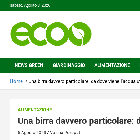
Skip
sabato, Agosto 8, 2026
to
content
Tutelare il nostro Pianeta è la nostra priorità
Ecoo.it
NEWS GREEN
GIARDINAGGIO
ALIMENTAZIONE
Home
Una birra davvero particolare: da dove viene l’acqua ut
ALIMENTAZIONE
Una birra davvero particolare: d
5 Agosto 2023
Valeria Poropat