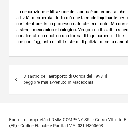
La depurazione e filtrazione dell’acqua è un processo che
attività commerciali tutto ciò che la rende
inquinante
per p
così rientrare, in un processo naturale, in circolo. Ma c
sistemi:
meccanico
e
biologico.
Vengono utilizzati in siner
considerato un rifiuto o una forma di inquinamento. I filt
fine con l’aggiunta di altri sistemi di pulizia come la nanof
Navigazione
Disastro dell’aeroporto di Ocrida del 1993: il
articoli
peggiore mai avvenuto in Macedonia
Ecoo.it di proprietà di DMM COMPANY SRL - Corso Vittorio Ema
(FR) - Codice Fiscale e Partita I.V.A. 03144800608