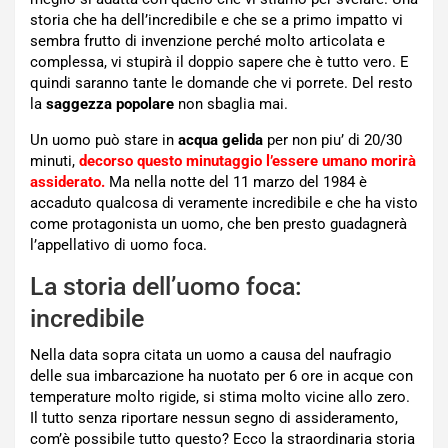
storia che ha dell’incredibile e che se a primo impatto vi
sembra frutto di invenzione perché molto articolata e
complessa, vi stupirà il doppio sapere che è tutto vero. E
quindi saranno tante le domande che vi porrete. Del resto
la
saggezza popolare
non sbaglia mai.
Un uomo può stare in
acqua gelida
per non piu’ di 20/30
minuti,
decorso questo minutaggio l’essere umano morirà
assiderato.
Ma nella notte del 11 marzo del 1984 è
accaduto qualcosa di veramente incredibile e che ha visto
come protagonista un uomo, che ben presto guadagnerà
l’appellativo di uomo foca.
La storia dell’uomo foca:
incredibile
Nella data sopra citata un uomo a causa del naufragio
delle sua imbarcazione ha nuotato per 6 ore in acque con
temperature molto rigide, si stima molto vicine allo zero.
Il tutto senza riportare nessun segno di assideramento,
com’è possibile tutto questo? Ecco la straordinaria storia