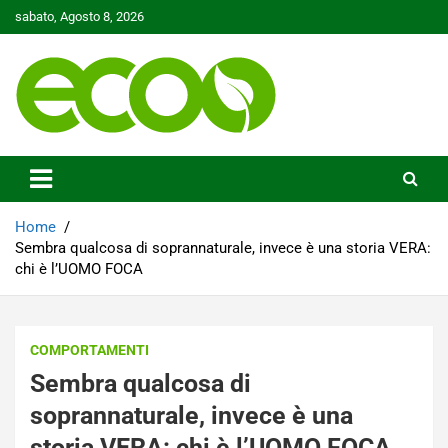
Skip
sabato, Agosto 8, 2026
to
content
Tutelare il nostro Pianeta è la nostra priorità
Ecoo.it
Home
Sembra qualcosa di soprannaturale, invece è una storia VERA:
chi è l’UOMO FOCA
COMPORTAMENTI
Sembra qualcosa di
soprannaturale, invece è una
storia VERA: chi è l’UOMO FOCA