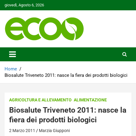
Skip
giovedì, Agosto 6, 2026
to
content
Tutelare il nostro Pianeta è la nostra priorità
Ecoo.it
Home
Biosalute Triveneto 2011: nasce la fiera dei prodotti biologici
AGRICOLTURA E ALLEVAMENTO
ALIMENTAZIONE
Biosalute Triveneto 2011: nasce la
fiera dei prodotti biologici
2 Marzo 2011
Marzia Giupponi