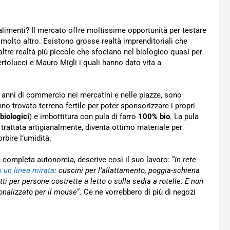
alimenti? Il mercato offre moltissime opportunità per testare
e molto altro. Esistono grosse realtà imprenditoriali che
ltre realtà più piccole che sfociano nel biologico quasi per
Bertolucci e Mauro Migli i quali hanno dato vita a
po anni di commercio nei mercatini e nelle piazze, sono
o trovato terreno fertile per poter sponsorizzare i propri
biologici
) e imbottitura con pula di farro
100% bio
. La pula
a trattata artigianalmente, diventa ottimo materiale per
rbire l’umidità.
 in completa autonomia, descrive così il suo lavoro: “
In rete
un linea mirata
: cuscini per l’allattamento, poggia-schiena
 per persone costrette a letto o sulla sedia a rotelle. E non
onalizzato per il mouse
“. Ce ne vorrebbero di più di negozi