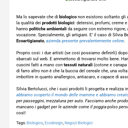
Ma lo sapevate che di
biologico
non esistono soltanto gli 
la qualità dei
prodotti biologici
: detersivi, profumi, creme 
hanno
politiche ambientali
da seguire con estremo rigore, a
vocazione. Specialmente, gli artigiani. E’ il caso di Silvia 
Ecoartigianato
,
azienda presente prevalentemente online
.
Proprio così: i due artisti (se così possiamo definirli) do
sbarcati sul web. E ammettono di trovarsi molto bene. Hann
cuscini fatti a mano con
tessuti naturali
(cotone e canapa
di farro altro non è che la buccia del cereale che, una volt
imbottire in quanto anallergico, antiacaro, e capace di asso
Silvia Bertolucci, che i suoi prodotti li progetta e realizza
abbiamo scoperto il mondo delle mamme e abbiamo creato 
per passeggini, mezzaluna per auto. Facciamo anche prodotti
mancano i gadget per le aziende come il poggia-polso pers
così!
Tags:
Biologico
,
Ecodesign
,
Negozi Biologici