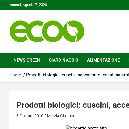
Skip
venerdì, Agosto 7, 2026
to
content
Tutelare il nostro Pianeta è la nostra priorità
Ecoo.it
NEWS GREEN
GIARDINAGGIO
ALIMENTAZIONE
Home
Prodotti biologici: cuscini, accessori e tessuti natural
Prodotti biologici: cuscini, acce
8 Ottobre 2010
Marzia Giupponi