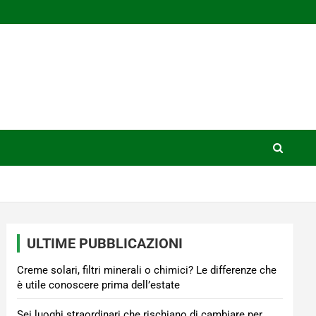
ULTIME PUBBLICAZIONI
Creme solari, filtri minerali o chimici? Le differenze che
è utile conoscere prima dell’estate
Sei luoghi straordinari che rischiano di cambiare per