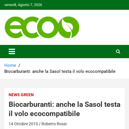
Skip
venerdì, Agosto 7, 2026
to
content
Tutelare il nostro Pianeta è la nostra priorità
Ecoo.it
Home
Biocarburanti: anche la Sasol testa il volo ecocompatibile
NEWS GREEN
Biocarburanti: anche la Sasol testa
il volo ecocompatibile
14 Ottobre 2010
Roberto Rossi