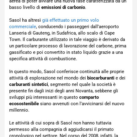
aerea di poter avviare una nuova fase caratterizzata da un
basso livello di
emissioni di carbonio
.
Sasol ha altresì
già effettuato un primo volo
commerciale
, conducendo i passeggeri dall’aeroporto
Lanseria di Gauteng, in Sudafrica, allo scalo di Cape
Town. Il carburante utilizzato in tale viaggio è derivato da
un particolare processo di lavorazione del carbone, prima
gassificato e poi convertito in stato liquido grazie a una
specifica attività di combustione.
In questo modo, Sasol conferisce continuità alle proprie
attività di esplorazione nel mondo dei
biocarburanti
e dei
carburanti sintetici
, segmento nel quale la società è
presente fin dagli inizi degli anni Novanta, sebbene gli
sviluppi più interessanti in questo
comparto
ecosostenibile
siano avvenuti con l’avvicinarsi del nuovo
millennio.
Le attività di cui sopra di Sasol non hanno tuttavia
permesso alla compagnia di aggiudicarsi il primato
cronologico nel settore. Nel corso del 2008, infatti, la