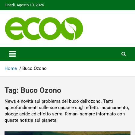
Skip
lunedì, Agosto 10, 2026
to
content
Tutelare il nostro Pianeta è la nostra priorità
Ecoo.it
Home
Buco Ozono
Tag:
Buco Ozono
News e novità sul problema del buco dell’ozono. Tanti
approfondimenti sulle sue cause e sugli effetti: inquinamento,
piogge acide ed effetto serra. Rimani sempre informato con
queste notizie sul pianeta.