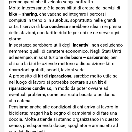
preoccuparsi che il veicolo venga sottratto.
Molto interessante è la possibilità di creare dei servizi di
bike – sharing
, che vadano ad integrare i percorsi
compiuti in treno o in autobus, soprattutto nelle grandi
città. I servizi di
bici condivise
sarebbero ideali nei pressi
delle stazioni, con tariffe ridotte per chi se ne serve ogni
giorno.
In sostanza sarebbero utili degli
incentivi
, non escludendo
nemmeno quelli di carattere economico. Negli Stati Uniti
ad esempio, in sostituzione dei
buoni – carburante
, per
chi usa la bici le aziende mettono a disposizione kit e
riparazioni gratuiti, sconti, lezioni varie.
A proposito di
kit di riparazione
, sarebbe molto utile se
nel luogo di lavoro si potrebbe contare su un
kit di
riparazione condiviso
, in modo da poter ovviare ad
eventuali problemi, come una ruota bucata o un danno
alla catena.
Pensiamo anche alle condizioni di chi arriva al lavoro in
bicicletta: magari ha bisogno di cambiarsi o di fare una
doccia. Molte aziende si stanno organizzando in questo
senso, predisponendo docce, spogliatoi e armadietti ad
uso dei dipendenti.