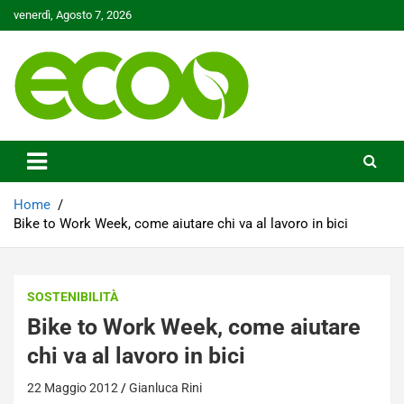
Skip
venerdì, Agosto 7, 2026
to
content
Tutelare il nostro Pianeta è la nostra priorità
Ecoo.it
Home
Bike to Work Week, come aiutare chi va al lavoro in bici
SOSTENIBILITÀ
Bike to Work Week, come aiutare
chi va al lavoro in bici
22 Maggio 2012
Gianluca Rini