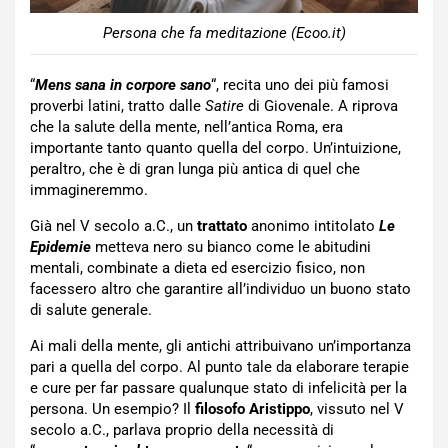
Persona che fa meditazione (Ecoo.it)
“
Mens sana in corpore sano
“, recita uno dei più famosi
proverbi latini, tratto dalle
Satire
di Giovenale. A riprova
che la salute della mente, nell’antica Roma, era
importante tanto quanto quella del corpo. Un’intuizione,
peraltro, che è di gran lunga più antica di quel che
immagineremmo.
Già nel V secolo a.C., un
trattato
anonimo intitolato
Le
Epidemie
metteva nero su bianco come le abitudini
mentali, combinate a dieta ed esercizio fisico, non
facessero altro che garantire all’individuo un buono stato
di salute generale.
Ai mali della mente, gli antichi attribuivano un’importanza
pari a quella del corpo. Al punto tale da elaborare terapie
e cure per far passare qualunque stato di infelicità per la
persona. Un esempio? Il
filosofo Aristippo
, vissuto nel V
secolo a.C., parlava proprio della necessità di