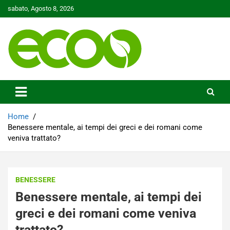
Skip
sabato, Agosto 8, 2026
to
content
Tutelare il nostro Pianeta è la nostra priorità
Ecoo.it
Home
Benessere mentale, ai tempi dei greci e dei romani come
veniva trattato?
BENESSERE
Benessere mentale, ai tempi dei
greci e dei romani come veniva
trattato?