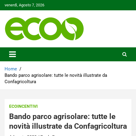
Skip
venerdì, Agosto 7, 2026
to
content
Tutelare il nostro Pianeta è la nostra priorità
Ecoo.it
Home
Bando parco agrisolare: tutte le novità illustrate da
Confagricoltura
ECOINCENTIVI
Bando parco agrisolare: tutte le
novità illustrate da Confagricoltura