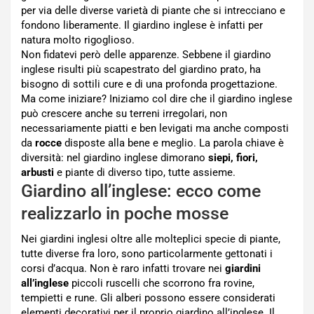
per via delle diverse varietà di piante che si intrecciano e
fondono liberamente. Il giardino inglese è infatti per
natura molto rigoglioso.
Non fidatevi però delle apparenze. Sebbene il giardino
inglese risulti più scapestrato del giardino prato, ha
bisogno di sottili cure e di una profonda progettazione.
Ma come iniziare? Iniziamo col dire che il giardino inglese
può crescere anche su terreni irregolari, non
necessariamente piatti e ben levigati ma anche composti
da
rocce
disposte alla bene e meglio. La parola chiave è
diversità: nel giardino inglese dimorano
siepi, fiori,
arbusti
e piante di diverso tipo, tutte assieme.
Giardino all’inglese: ecco come
realizzarlo in poche mosse
Nei giardini inglesi oltre alle molteplici specie di piante,
tutte diverse fra loro, sono particolarmente gettonati i
corsi d’acqua. Non è raro infatti trovare nei
giardini
all’inglese
piccoli ruscelli che scorrono fra rovine,
tempietti e rune. Gli alberi possono essere considerati
elementi decorativi per il proprio giardino all’inglese. Il