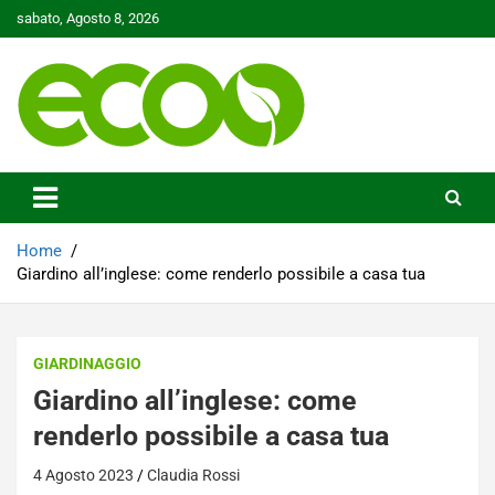
Skip
sabato, Agosto 8, 2026
to
content
Tutelare il nostro Pianeta è la nostra priorità
Ecoo.it
Home
Giardino all’inglese: come renderlo possibile a casa tua
GIARDINAGGIO
Giardino all’inglese: come
renderlo possibile a casa tua
4 Agosto 2023
Claudia Rossi