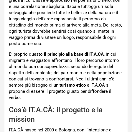
greca in cui Ulisse è approdato nel poema di Omero, non
è una correlazione sbagliata. Itaca è tutt’oggi un’isola
selvaggia che possiede tutte le bellezze della natura e il
lungo viaggio dell’eroe rappresenta il percorso da
cittadino del mondo prima di arrivare alla meta. Del resto,
ogni turista dovrebbe sentirsi così quando si mette in
viaggio prima di visitare un luogo, responsabile di ogni
posto come suo.
E’ proprio questo
il principio alla base di IT.A.CÀ
, in cui
migranti e viaggiatori affrontano il loro percorso intorno
al mondo con consapevolezza, secondo le regole del
rispetto dell’ambiente, del patrimonio e della popolazione
con cui si trovano a confrontarsi. Negli ultimi anni c’è
sempre più bisogno di un
turismo etico
e IT.A.CÀ si
propone di essere il progetto giusto per diffondere il
verbo.
Cos’è IT.A.CÀ: il progetto e la
mission
IT.A.CÀ nasce nel 2009 a Bologna, con l’intenzione di