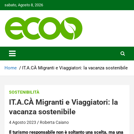
Skip
sabato, Agosto 8, 2026
to
content
Tutelare il nostro Pianeta è la nostra priorità
Ecoo.it
Home
IT.A.CÀ Migranti e Viaggiatori: la vacanza sostenibile
SOSTENIBILITÀ
IT.A.CÀ Migranti e Viaggiatori: la
vacanza sostenibile
4 Agosto 2023
Roberta Caiano
Il turismo responsabile non è soltanto una scelta, ma una