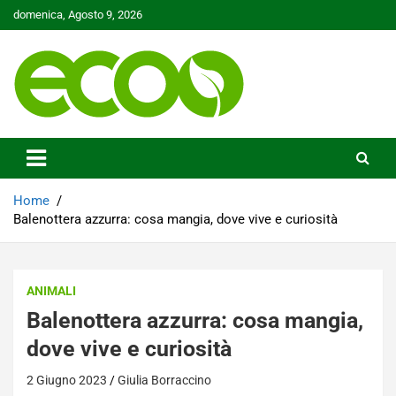
Skip
domenica, Agosto 9, 2026
to
content
Tutelare il nostro Pianeta è la nostra priorità
Ecoo.it
Home
Balenottera azzurra: cosa mangia, dove vive e curiosità
ANIMALI
Balenottera azzurra: cosa mangia,
dove vive e curiosità
2 Giugno 2023
Giulia Borraccino