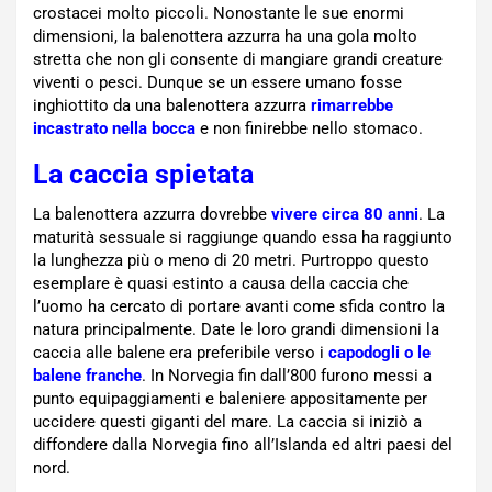
crostacei molto piccoli. Nonostante le sue enormi
dimensioni, la balenottera azzurra ha una gola molto
stretta che non gli consente di mangiare grandi creature
viventi o pesci. Dunque se un essere umano fosse
inghiottito da una balenottera azzurra
rimarrebbe
incastrato nella bocca
e non finirebbe nello stomaco.
La caccia spietata
La balenottera azzurra dovrebbe
vivere circa 80 anni
. La
maturità sessuale si raggiunge quando essa ha raggiunto
la lunghezza più o meno di 20 metri. Purtroppo questo
esemplare è quasi estinto a causa della caccia che
l’uomo ha cercato di portare avanti come sfida contro la
natura principalmente. Date le loro grandi dimensioni la
caccia alle balene era preferibile verso i
capodogli o le
balene franche
. In Norvegia fin dall’800 furono messi a
punto equipaggiamenti e baleniere appositamente per
uccidere questi giganti del mare. La caccia si iniziò a
diffondere dalla Norvegia fino all’Islanda ed altri paesi del
nord.