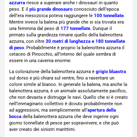
azzurra
riesce a superare anche i dinosauri in quanto
peso. E il
più grande dinosauro
conosciuto dell’epoca
dell’era mesozoica poteva raggiungere le
100 tonnellate
.
Mentre invece la balena più grande che si sia trovata era
una femmina dal peso di
177 tonnellate
. Dunque il
primato sulla grandezza rimane quello della balenottera
azzurra, con oltre
30 metri di lunghezza e 180 tonnellate
di peso
. Probabilmente è proprio la balenottera azzurra il
cetaceo di Pinocchio, all’interno del quale sembra di
essere in una caverna enorme.
La colorazione della balenottera azzurra è
grigio bluastra
sul dorso e più chiara sul ventre, fino a rasentare un
colore simile al bianco. In generale la balena, ma anche la
balenottera azzurra, è un animale assolutamente pacifico,
che non devasta e distrugge le navi. Quello che si è creato
nell’immaginario collettivo è dovuto probabilmente non
ad aggressioni, ma semplicemente all’
apertura della
bocca
della balenottera azzurra che deve ingerire ogni
giorno tonnellate di pesce per sopravvivere, e che può
aver creato dei sinistri marittimi.