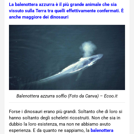
La balenottera azzurra è il più grande animale che sia
vissuto sulla Terra tra quelli effettivamente confermati. È
anche maggiore dei dinosauri
Balenottera azzurra soffio (Foto da Canva) – Ecoo.it
Forse i dinosauri erano più grandi. Soltanto che di loro si
hanno soltanto degli scheletri ricostruiti. Non che sia in
dubbio la loro esistenza, ma non ne abbiamo avuto
esperienza. E da quanto ne sappiamo, la
balenottera