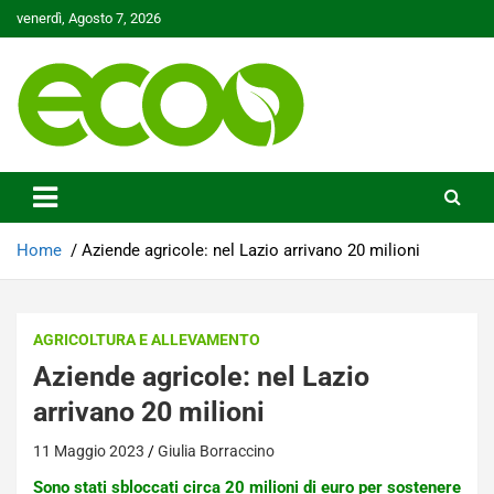
Skip
venerdì, Agosto 7, 2026
to
content
Tutelare il nostro Pianeta è la nostra priorità
Ecoo.it
Home
Aziende agricole: nel Lazio arrivano 20 milioni
AGRICOLTURA E ALLEVAMENTO
Aziende agricole: nel Lazio
arrivano 20 milioni
11 Maggio 2023
Giulia Borraccino
Sono stati sbloccati circa 20 milioni di euro per sostenere