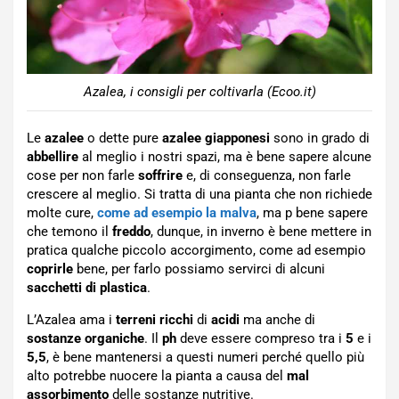
Azalea, i consigli per coltivarla (Ecoo.it)
Le
azalee
o dette pure
azalee giapponesi
sono in grado di
abbellire
al meglio i nostri spazi, ma è bene sapere alcune
cose per non farle
soffrire
e, di conseguenza, non farle
crescere al meglio. Si tratta di una pianta che non richiede
molte cure,
come ad esempio la malva
, ma p bene sapere
che temono il
freddo
, dunque, in inverno è bene mettere in
pratica qualche piccolo accorgimento, come ad esempio
coprirle
bene, per farlo possiamo servirci di alcuni
sacchetti di plastica
.
L’Azalea ama i
terreni ricchi
di
acidi
ma anche di
sostanze organiche
. Il
ph
deve essere compreso tra i
5
e i
5,5
, è bene mantenersi a questi numeri perché quello più
alto potrebbe nuocere la pianta a causa del
mal
assorbimento
delle sostanze nutritive.