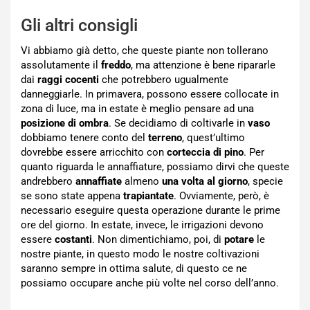
Gli altri consigli
Vi abbiamo già detto, che queste piante non tollerano
assolutamente il
freddo
, ma attenzione è bene ripararle
dai
raggi cocenti
che potrebbero ugualmente
danneggiarle. In primavera, possono essere collocate in
zona di luce, ma in estate è meglio pensare ad una
posizione di ombra
. Se decidiamo di coltivarle in
vaso
dobbiamo tenere conto del
terreno
, quest’ultimo
dovrebbe essere arricchito con
corteccia di pino
. Per
quanto riguarda le annaffiature, possiamo dirvi che queste
andrebbero
annaffiate
almeno
una volta al giorno
, specie
se sono state appena
trapiantate
. Ovviamente, però, è
necessario eseguire questa operazione durante le prime
ore del giorno. In estate, invece, le irrigazioni devono
essere
costanti
. Non dimentichiamo, poi, di
potare
le
nostre piante, in questo modo le nostre coltivazioni
saranno sempre in ottima salute, di questo ce ne
possiamo occupare anche più volte nel corso dell’anno.