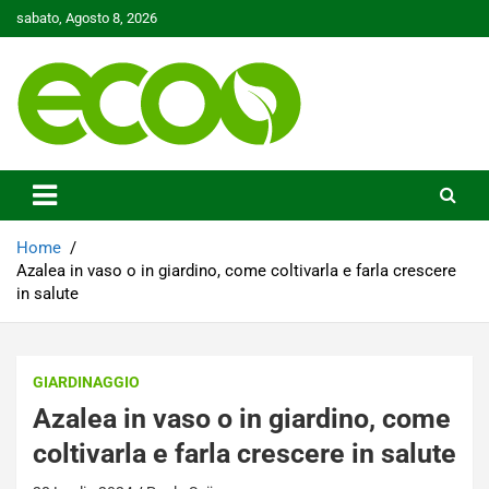
Skip
sabato, Agosto 8, 2026
to
content
Tutelare il nostro Pianeta è la nostra priorità
Ecoo.it
Home
Azalea in vaso o in giardino, come coltivarla e farla crescere
in salute
GIARDINAGGIO
Azalea in vaso o in giardino, come
coltivarla e farla crescere in salute