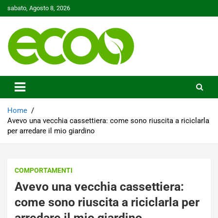
Skip
sabato, Agosto 8, 2026
to
content
Tutelare il nostro Pianeta è la nostra priorità
Ecoo.it
Home
Avevo una vecchia cassettiera: come sono riuscita a riciclarla
per arredare il mio giardino
COMPORTAMENTI
Avevo una vecchia cassettiera:
come sono riuscita a riciclarla per
arredare il mio giardino