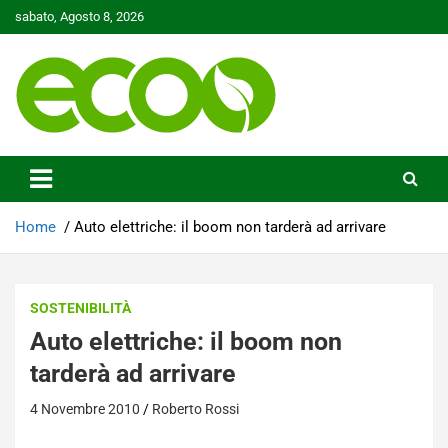
Skip
sabato, Agosto 8, 2026
to
content
Tutelare il nostro Pianeta è la nostra priorità
Ecoo.it
Home
Auto elettriche: il boom non tarderà ad arrivare
SOSTENIBILITÀ
Auto elettriche: il boom non
tarderà ad arrivare
4 Novembre 2010
Roberto Rossi