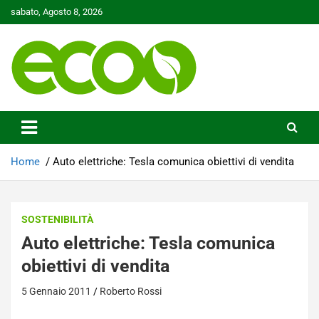
Skip
sabato, Agosto 8, 2026
to
content
Tutelare il nostro Pianeta è la nostra priorità
Ecoo.it
Home
Auto elettriche: Tesla comunica obiettivi di vendita
SOSTENIBILITÀ
Auto elettriche: Tesla comunica
obiettivi di vendita
5 Gennaio 2011
Roberto Rossi