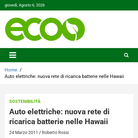
Skip
giovedì, Agosto 6, 2026
to
content
Tutelare il nostro Pianeta è la nostra priorità
Ecoo.it
Home
Auto elettriche: nuova rete di ricarica batterie nelle Hawaii
SOSTENIBILITÀ
Auto elettriche: nuova rete di
ricarica batterie nelle Hawaii
24 Marzo 2011
Roberto Rossi