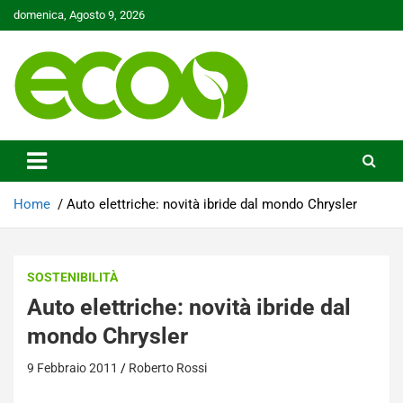
Skip
domenica, Agosto 9, 2026
to
content
Tutelare il nostro Pianeta è la nostra priorità
Ecoo.it
Home
Auto elettriche: novità ibride dal mondo Chrysler
SOSTENIBILITÀ
Auto elettriche: novità ibride dal
mondo Chrysler
9 Febbraio 2011
Roberto Rossi