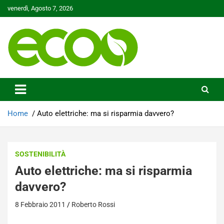
Skip
venerdì, Agosto 7, 2026
to
content
Tutelare il nostro Pianeta è la nostra priorità
Ecoo.it
Home
Auto elettriche: ma si risparmia davvero?
SOSTENIBILITÀ
Auto elettriche: ma si risparmia
davvero?
8 Febbraio 2011
Roberto Rossi