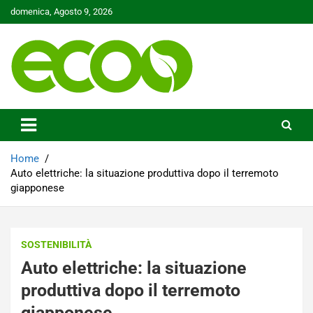
Skip
domenica, Agosto 9, 2026
to
content
Tutelare il nostro Pianeta è la nostra priorità
Ecoo.it
Home
Auto elettriche: la situazione produttiva dopo il terremoto
giapponese
SOSTENIBILITÀ
Auto elettriche: la situazione
produttiva dopo il terremoto
giapponese