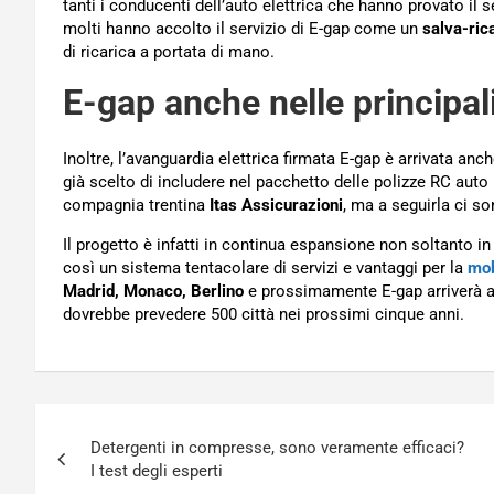
tanti i conducenti dell’auto elettrica che hanno provato il 
molti hanno accolto il servizio di E-gap come un
salva-ric
di ricarica a portata di mano.
E-gap anche nelle principal
Inoltre, l’avanguardia elettrica firmata E-gap è arrivata a
già scelto di includere nel pacchetto delle polizze RC auto 
compagnia trentina
Itas Assicurazioni
, ma a seguirla ci s
Il progetto è infatti in continua espansione non soltanto i
così un sistema tentacolare di servizi e vantaggi per la
mob
Madrid, Monaco, Berlino
e prossimamente E-gap arriverà an
dovrebbe prevedere 500 città nei prossimi cinque anni.
Navigazione
Detergenti in compresse, sono veramente efficaci?
articoli
I test degli esperti