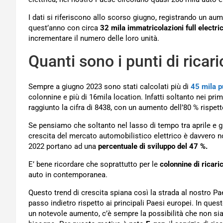
I dati si riferiscono allo scorso giugno, registrando un aum
quest’anno con circa
32 mila immatricolazioni full electric
incrementare il numero delle loro unità.
Quanti sono i punti di ricari
Sempre a giugno 2023 sono stati calcolati più di
45 mila pu
colonnine e più di 16mila location. Infatti soltanto nei pri
raggiunto la cifra di 8438, con un aumento dell’80 % rispet
Se pensiamo che soltanto nel lasso di tempo tra aprile e giu
crescita del mercato automobilistico elettrico è davvero not
2022 portano ad una
percentuale di sviluppo del 47 %.
E’ bene ricordare che soprattutto per le
colonnine di ricari
auto in contemporanea.
Questo trend di crescita spiana così la strada al nostro P
passo indietro rispetto ai principali Paesi europei. In quest
un notevole aumento, c’è sempre la possibilità che non s