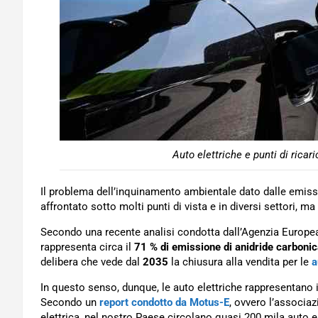
Auto elettriche e punti di ricar
Il problema dell’inquinamento ambientale dato dalle emissi
affrontato sotto molti punti di vista e in diversi settori, ma
Secondo una recente analisi condotta dall’Agenzia Europea 
rappresenta circa il
71 % di emissione di anidride carboni
delibera che vede dal
2035
la chiusura alla vendita per le
a
In questo senso, dunque, le auto elettriche rappresentano il 
Secondo un
report condotto da Motus-E
, ovvero l’associaz
elettrica, nel nostro Paese circolano quasi 200 mila auto el