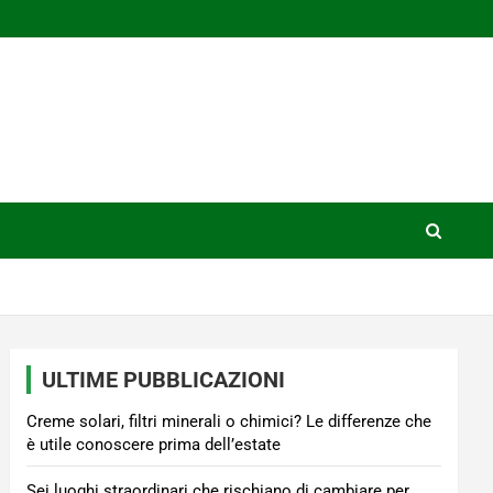
ULTIME PUBBLICAZIONI
Creme solari, filtri minerali o chimici? Le differenze che
è utile conoscere prima dell’estate
Sei luoghi straordinari che rischiano di cambiare per