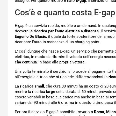
bisogno. Per questo motivo è nato
E-gap
, il servizio di ri
Cos’è e quanto costa E-gap:
E-gap è un servizio rapido, mobile e on-demand. In qualunq
ricevere
la ricarica per l’auto elettrica a distanza
. Il servi
Eugenio De Blasio,
il quale da forte sostenitore della mobi
ricaricare l’auto in mancanza di un charging point.
E’ così dunque che nasce E-gap, un servizio che permette d
elettrico, in modo da rifornire il veicolo dell’energia necess
che continua
, in base alla propria vettura.
Una volta terminato il servizio, si procede al pagamento tra
all’energia elettrica che si richiede, differenziandosi in
rica
La
ricarica small
, che dura 30 minuti ha un costo di 20 eur
mentre la ricarica
large
della durata di 60 minuti prevede u
essere variabili in base alla carica ma anche in base ai tem
variare dai 90 minuti alle 6 ore, ma in questo ultimo caso i
Per ora il servizio E-gap è possibile trovarlo a
Roma, Milano