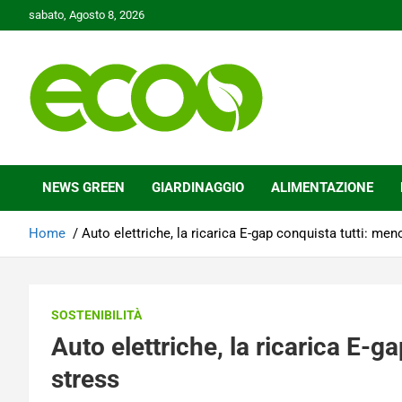
Skip
sabato, Agosto 8, 2026
to
content
Tutelare il nostro Pianeta è la nostra priorità
Ecoo.it
NEWS GREEN
GIARDINAGGIO
ALIMENTAZIONE
Home
Auto elettriche, la ricarica E-gap conquista tutti: men
SOSTENIBILITÀ
Auto elettriche, la ricarica E-g
stress