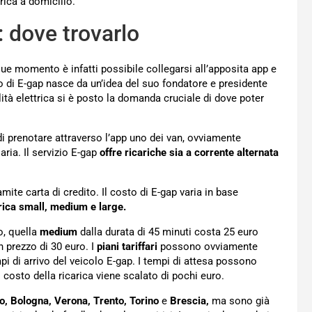
carica a domicilio.
 dove trovarlo
ue momento è infatti possibile collegarsi all’apposita app e
zio di E-gap nasce da un’idea del suo fondatore e presidente
lità elettrica si è posto la domanda cruciale di dove poter
i prenotare attraverso l’app uno dei van, ovviamente
aria. Il servizio E-gap
offre ricariche sia a corrente alternata
mite carta di credito. Il costo di E-gap varia in base
rica small, medium e large.
o, quella
medium
dalla durata di 45 minuti costa 25 euro
n prezzo di 30 euro. I
piani tariffari
possono ovviamente
pi di arrivo del veicolo E-gap. I tempi di attesa possono
l costo della ricarica viene scalato di pochi euro.
, Bologna, Verona, Trento, Torino
e
Brescia,
ma sono già